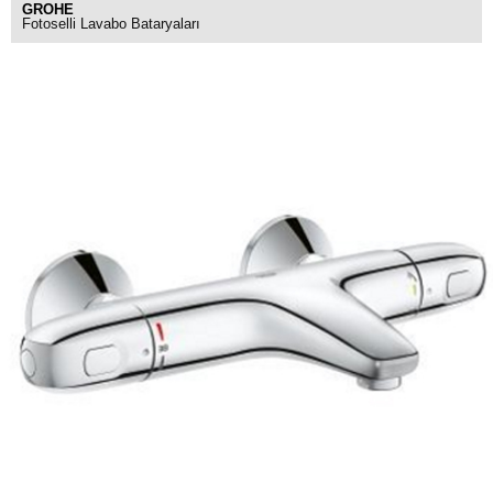
GROHE
Fotoselli Lavabo Bataryaları