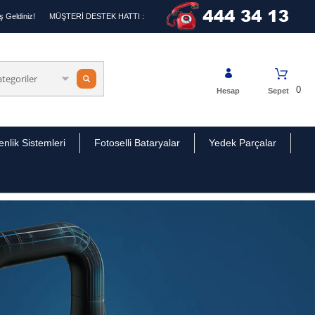
 Geldiniz!
MÜŞTERİ DESTEK HATTI :
0
Hesap
Sepet
nlik Sistemleri
Fotoselli Bataryalar
Yedek Parçalar