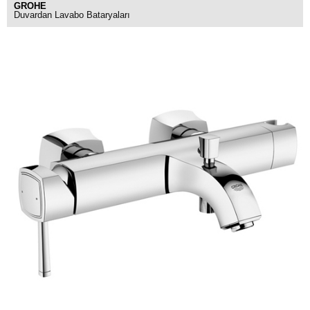
GROHE
Duvardan Lavabo Bataryaları