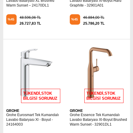
Lavabo Bataryası XL Brushed
Lavabo Bataryası Xl-Boyut Hard
Warm Sunset – 24170DL1
Graphite - 32901A01
48.596,06 TL
46.884,00 TL
%45
%45
26.727,83 TL
25.786,20 TL
TÜKENDİ,STOK
TÜKENDİ,STOK
BİLGİSİ SORUNUZ
BİLGİSİ SORUNUZ
GROHE
GROHE
Grohe Eurosmart Tek Kumandalı
Grohe Essence Tek Kumandalı
Lavabo Bataryası Xl - Boyut -
Lavabo Bataryası Xl-Boyut Brushed
24164003
Warm Sunset - 32901DL1