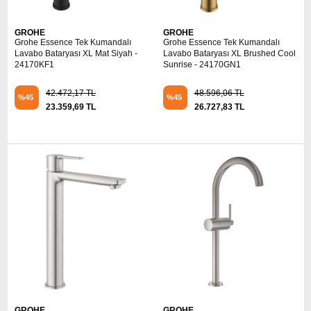
GROHE
GROHE
Grohe Essence Tek Kumandalı
Grohe Essence Tek Kumandalı
Lavabo Bataryası XL Mat Siyah -
Lavabo Bataryası XL Brushed Cool
24170KF1
Sunrise - 24170GN1
42.472,17 TL
48.596,06 TL
%45
%45
23.359,69 TL
26.727,83 TL
GROHE
GROHE