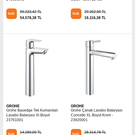
99.233,42 TL
29.302,50 TL
%45
%45
54.578,38 TL
16.116,38 TL
GROHE
GROHE
Grohe Bauedge Tek Kumandalı
Grohe Çanak Lavabo Bataryası
Lavabo Bataryası Xl-Boyut
Concetto XL Boyut Krom -
23761001
23920001
14.289,09 TL
28.314,78 TL
%45
%45