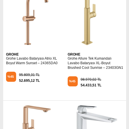
GROHE
GROHE
Grohe Lavabo Bataryası Atrio XL
Grohe Allure Tek Kumandalı
Boyut Warm Sunset – 24365DA0
Lavabo Bataryası XL-Boyut
Brushed Cool Sunrise – 23403GN1
95.809,31 TL
%45
98.970,02 TL
52.695,12 TL
%45
54.433,51 TL