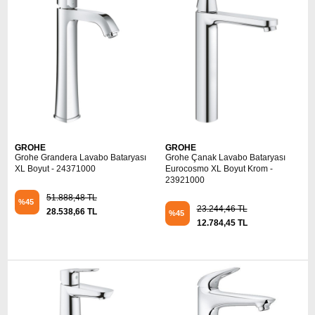
GROHE
GROHE
Grohe Grandera Lavabo Bataryası
Grohe Çanak Lavabo Bataryası
XL Boyut - 24371000
Eurocosmo XL Boyut Krom -
23921000
51.888,48 TL
%45
23.244,46 TL
28.538,66 TL
%45
12.784,45 TL