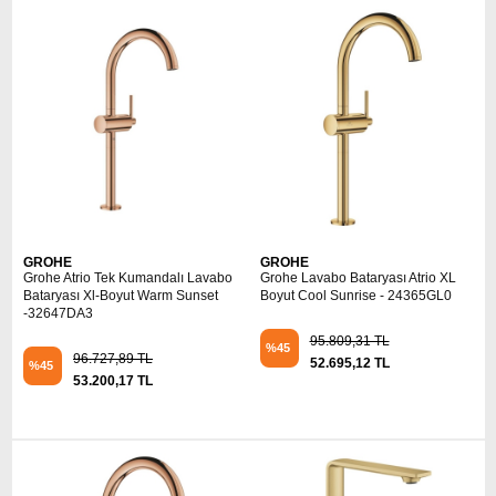
GROHE
GROHE
Grohe Atrio Tek Kumandalı Lavabo
Grohe Lavabo Bataryası Atrio XL
Bataryası Xl-Boyut Warm Sunset
Boyut Cool Sunrise - 24365GL0
-32647DA3
95.809,31 TL
%45
96.727,89 TL
52.695,12 TL
%45
53.200,17 TL