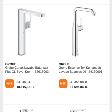
GROHE
GROHE
Grohe Çanak Lavabo Bataryası
Grohe Essence Tek Kumandalı
Plus XL Boyut Krom - 32618003
Lavabo Bataryası Xl - 24170001
33.846,04 TL
30.356,08 TL
%45
%45
18.615,32 TL
16.695,84 TL