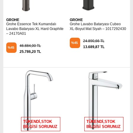
GROHE
GROHE
Grohe Essence Tek Kumandalı
Grohe Lavabo Bataryası Cubeo
Lavabo Bataryası XL Hard Graphite
XL-Boyut Mat Siyah – 1017292430
– 24170A01
24.890,66 TL
%45
46.884,00 TL
13.689,87 TL
%45
25.786,20 TL
TÜKENDİ,STOK
TÜKENDİ,STOK
BİLGİSİ SORUNUZ
BİLGİSİ SORUNUZ