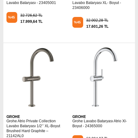
Lavabo Bataryası - 23405001
Lavabo Bataryası XL- Boyut -
23406000
32.726,62 TL
%45
32.002,28 TL
17.999,64 TL
%45
17.601,26 TL
GROHE
GROHE
Grohe Atrio Private Collection
Grohe Lavabo Bataryası Atrio Xl-
Lavabo Bataryası 1/2’’ XL-Boyut
Boyut - 24365000
Brushed Hard Graphite –
21142AL0