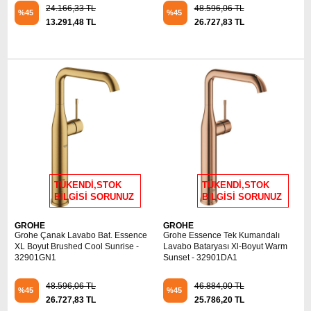
24.166,33 TL
48.596,06 TL
%45
%45
13.291,48 TL
26.727,83 TL
TÜKENDİ,STOK
TÜKENDİ,STOK
BİLGİSİ SORUNUZ
BİLGİSİ SORUNUZ
GROHE
GROHE
Grohe Çanak Lavabo Bat. Essence
Grohe Essence Tek Kumandalı
XL Boyut Brushed Cool Sunrise -
Lavabo Bataryası Xl-Boyut Warm
32901GN1
Sunset - 32901DA1
48.596,06 TL
46.884,00 TL
%45
%45
26.727,83 TL
25.786,20 TL