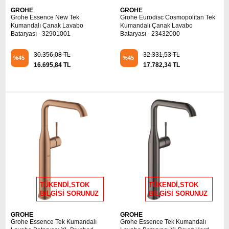
GROHE
GROHE
Grohe Essence New Tek
Grohe Eurodisc Cosmopolitan Tek
Kumandalı Çanak Lavabo
Kumandalı Çanak Lavabo
Bataryası - 32901001
Bataryası - 23432000
30.356,08 TL
32.331,53 TL
%45
%45
16.695,84 TL
17.782,34 TL
TÜKENDİ,STOK
TÜKENDİ,STOK
BİLGİSİ SORUNUZ
BİLGİSİ SORUNUZ
GROHE
GROHE
Grohe Essence Tek Kumandalı
Grohe Essence Tek Kumandalı