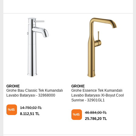
GROHE
GROHE
Grohe Bau Classic Tek Kumandalı
Grohe Essence Tek Kumandalı
Lavabo Bataryası - 32868000
Lavabo Bataryası Xl-Boyut Cool
Sunrise - 32901GL1
14.750,02 TL
%45
46.884,00 TL
8.112,51 TL
%45
25.786,20 TL