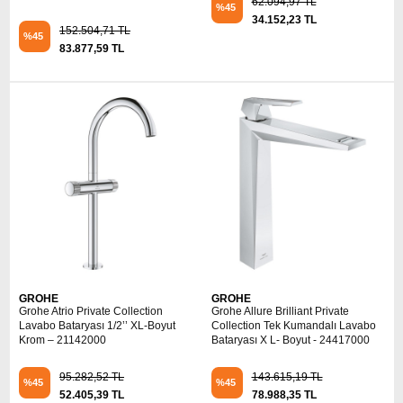
62.094,97 TL
%45
34.152,23 TL
152.504,71 TL
%45
83.877,59 TL
GROHE
GROHE
Grohe Atrio Private Collection
Grohe Allure Brilliant Private
Lavabo Bataryası 1/2’’ XL-Boyut
Collection Tek Kumandalı Lavabo
Krom – 21142000
Bataryası X L- Boyut - 24417000
95.282,52 TL
143.615,19 TL
%45
%45
52.405,39 TL
78.988,35 TL