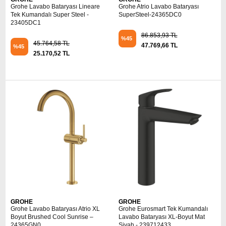
Grohe Lavabo Bataryası Lineare
Grohe Atrio Lavabo Bataryası
Tek Kumandalı Super Steel -
SuperSteel-24365DC0
23405DC1
86.853,93 TL
%45
45.764,58 TL
47.769,66 TL
%45
25.170,52 TL
GROHE
GROHE
Grohe Lavabo Bataryası Atrio XL
Grohe Eurosmart Tek Kumandalı
Boyut Brushed Cool Sunrise –
Lavabo Bataryası XL-Boyut Mat
24365GN0
Siyah - 239712433