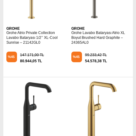
GROHE
GROHE
Grohe Atrio Private Collection
Grohe Lavabo Bataryası Atrio XL
Lavabo Bataryası 1/2’’ XL-Cool
Boyut Brushed Hard Graphite –
Sunrise – 21142GL0
24365AL0
147.171,00 TL
99.233,42 TL
%45
%45
80.944,05 TL
54.578,38 TL