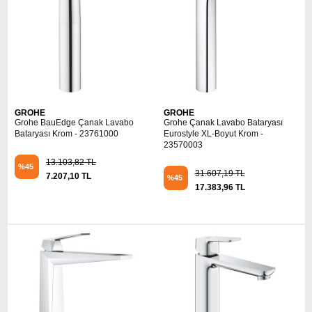
GROHE
GROHE
Grohe BauEdge Çanak Lavabo
Grohe Çanak Lavabo Bataryası
Bataryası Krom - 23761000
Eurostyle XL-Boyut Krom -
23570003
13.103,82 TL
%45
31.607,19 TL
7.207,10 TL
%45
17.383,96 TL