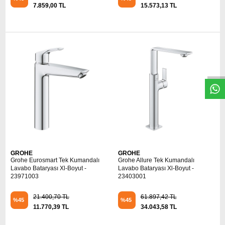
7.859,00 TL
15.573,13 TL
W
h
t
s
a
p
p
D
e
s
e
H
a
t
t
GROHE
GROHE
Grohe Eurosmart Tek Kumandalı
Grohe Allure Tek Kumandalı
Lavabo Bataryası Xl-Boyut -
Lavabo Bataryası Xl-Boyut -
23971003
23403001
21.400,70 TL
61.897,42 TL
%45
%45
11.770,39 TL
34.043,58 TL