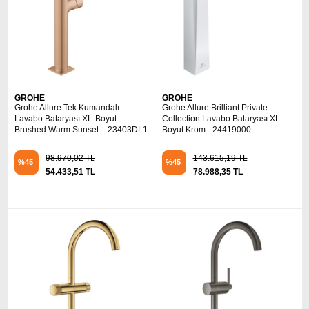
GROHE
GROHE
Grohe Allure Tek Kumandalı
Grohe Allure Brilliant Private
Lavabo Bataryası XL-Boyut
Collection Lavabo Bataryası XL
Brushed Warm Sunset – 23403DL1
Boyut Krom - 24419000
98.970,02 TL
143.615,19 TL
%45
%45
54.433,51 TL
78.988,35 TL