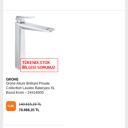
TÜKENDİ,STOK
BİLGİSİ SORUNUZ
GROHE
Grohe Allure Brilliant Private
Collection Lavabo Bataryası XL
Boyut Krom – 24418000
143.615,19 TL
%45
78.988,35 TL