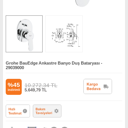
Grohe BauEdge Ankastre Banyo Duş Bataryası -
29039000
%45
10.272,34
TL
5.649,79
TL
indirimli