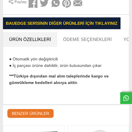
BAUEDGE SERISININ DIĞER ÜRÜNLERI İÇIN TIKLAYINIZ
ÜRÜN ÖZELLIKLERI
ÖDEME SEÇENEKLERI
YOR
● Otomatik yön değiştiricili
● İç parçası ürüne dahildir, ürün kutusundan çıkar
W
h
t
s
a
p
p
D
e
s
e
H
a
t
t
***Türkiye dışından mal alım taleplerinde kargo ve
gümrükleme bedelleri alıcıya aittir.
BENZER ÜRÜNLER