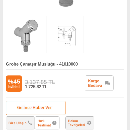
Grohe Çamaşır Musluğu - 41010000
%45
3.137,85
TL
1.725,82
TL
indirimli