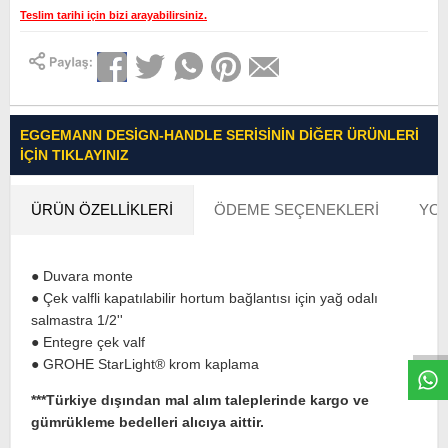
Teslim tarihi için bizi arayabilirsiniz.
EGGEMANN DESIGN-HANDLE SERISININ DIĞER ÜRÜNLERI
İÇIN TIKLAYINIZ
ÜRÜN ÖZELLIKLERI
ÖDEME SEÇENEKLERI
YOR
● Duvara monte
W
h
t
s
a
p
p
D
e
s
e
H
a
t
t
● Çek valfli kapatılabilir hortum bağlantısı için yağ odalı
salmastra 1/2''
● Entegre çek valf
● GROHE StarLight® krom kaplama
***Türkiye dışından mal alım taleplerinde kargo ve
gümrükleme bedelleri alıcıya aittir.