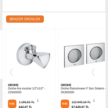
BENZER ÜRÜNLER
GROHE
GROHE
Grohe Ara musluk 1/2"x1/2" -
Grohe Rainshower F Ses Sistemi -
22940000
36360000
1
1
1.166,81 TL
122.945,16 TL
%45
%45
642,07 TL
67.620,07 TL