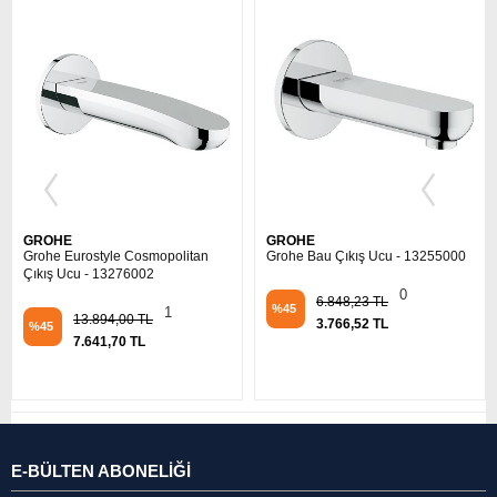
GROHE
GROHE
Grohe Bau Çıkış Ucu - 13255000
Grohe Banyo Çıkış Ucu Gagası
Grandera Krom - 13341000
0
6.848,23 TL
%45
1
26.342,62 TL
3.766,52 TL
%45
14.488,61 TL
E-BÜLTEN ABONELİĞİ