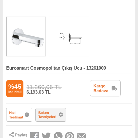
Eurosmart Cosmopolitan Çıkış Ucu - 13261000
%45
11.260,06
TL
6.193,03
TL
indirimli