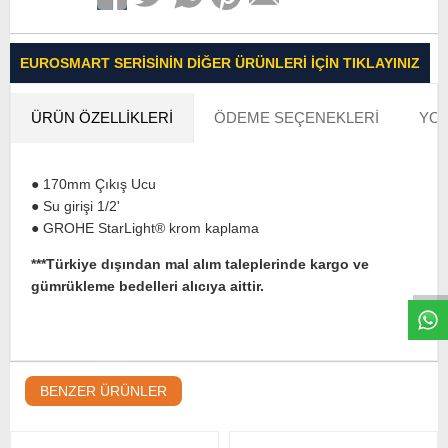
EUROSMART SERISININ DIĞER ÜRÜNLERI İÇIN TIKLAYINIZ
ÜRÜN ÖZELLIKLERI
ÖDEME SEÇENEKLERI
YOR
● 170mm Çıkış Ucu
● Su girişi 1/2'
● GROHE StarLight® krom kaplama
W
h
t
s
a
p
p
D
e
s
e
H
a
t
t
***Türkiye dışından mal alım taleplerinde kargo ve
gümrükleme bedelleri alıcıya aittir.
BENZER ÜRÜNLER