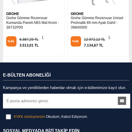
GROHE
GROHE
Grohe Gömme Rezervuar
Grohe Gömme Rezervuar Uniset
Kumanda Paneli ABS Mat Krom -
Pnömatik 89 mm Ayak Dahil -
38732P00
39840000
1
1
6.387,29 TL
12.972,12 TL
%45
%45
3.513,01 TL
7.134,67 TL
E-BÜLTEN ABONELİĞİ
Kampanya ve yeniliklerden haberdar olmak için e-bültenimize kayıt olun.
KVKK sözleşmesini
Okudum, Kabul Ediyorum.
SOSYAL MEDYADA BİZİ TAKİP EDİN