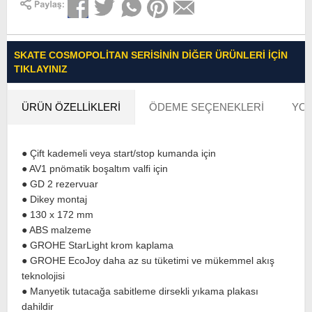
SKATE COSMOPOLITAN SERISININ DIĞER ÜRÜNLERI İÇIN
TIKLAYINIZ
ÜRÜN ÖZELLIKLERI
ÖDEME SEÇENEKLERI
YOR
● Çift kademeli veya start/stop kumanda için
● AV1 pnömatik boşaltım valfi için
● GD 2 rezervuar
● Dikey montaj
● 130 x 172 mm
● ABS malzeme
● GROHE StarLight krom kaplama
● GROHE EcoJoy daha az su tüketimi ve mükemmel akış
teknolojisi
● Manyetik tutacağa sabitleme dirsekli yıkama plakası
dahildir