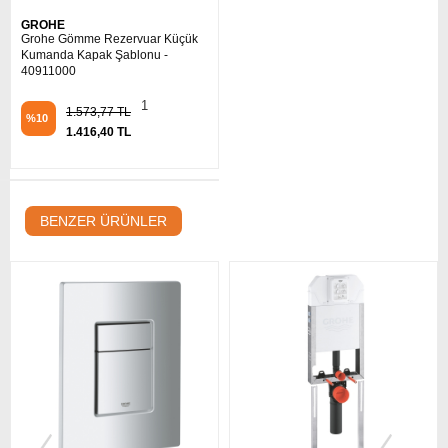
GROHE
Grohe Gömme Rezervuar Küçük
Kumanda Kapak Şablonu -
40911000
1
1.573,77 TL
%10
1.416,40 TL
BENZER ÜRÜNLER