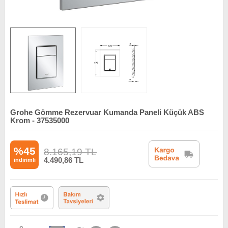
Grohe Gömme Rezervuar Kumanda Paneli Küçük ABS
Krom - 37535000
%45
8.165,19
TL
4.490,86
TL
indirimli