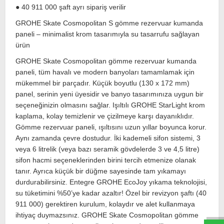
● 40 911 000 şaft ayrı sipariş verilir
GROHE Skate Cosmopolitan S gömme rezervuar kumanda
paneli – minimalist krom tasarımıyla su tasarrufu sağlayan
ürün
GROHE Skate Cosmopolitan gömme rezervuar kumanda
paneli, tüm havalı ve modern banyoları tamamlamak için
mükemmel bir parçadır. Küçük boyutlu (130 x 172 mm)
panel, serinin yeni üyesidir ve banyo tasarımınıza uygun bir
seçeneğinizin olmasını sağlar. Işıltılı GROHE StarLight krom
kaplama, kolay temizlenir ve çizilmeye karşı dayanıklıdır.
Gömme rezervuar paneli, ışıltısını uzun yıllar boyunca korur.
Aynı zamanda çevre dostudur. İki kademeli sifon sistemi, 3
veya 6 litrelik (veya bazı seramik gövdelerde 3 ve 4,5 litre)
sifon hacmi seçeneklerinden birini tercih etmenize olanak
tanır. Ayrıca küçük bir düğme sayesinde tam yıkamayı
durdurabilirsiniz. Entegre GROHE EcoJoy yıkama teknolojisi,
W
h
t
s
a
p
p
D
e
s
e
H
a
t
t
su tüketimini %50’ye kadar azaltır! Özel bir revizyon şaftı (40
911 000) gerektiren kurulum, kolaydır ve alet kullanmaya
ihtiyaç duymazsınız. GROHE Skate Cosmopolitan gömme