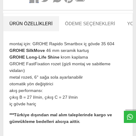
ÜRÜN ÖZELLIKLERI
ÖDEME SEÇENEKLERI
YOR
montaj için: GROHE Rapido Smartbox iç gövde 35 604
GROHE SilkMove
46 mm seramik kartuş
GROHE Long-Life Shine
krom kaplama
GROHE FastFixation rozet (gizli montaj ve sabitleme
vidaları)
metal rozeti, 6° sağa sola ayarlanabilir
otomatik yön değiştirici
W
h
t
s
a
p
p
D
e
s
e
H
a
t
t
akış performansı:
çıkış B = 27 l/min, çıkış C = 27 l/min
iç gövde hariç
***Türkiye dışından mal alım taleplerinde kargo ve
gümrükleme bedelleri alıcıya aittir.