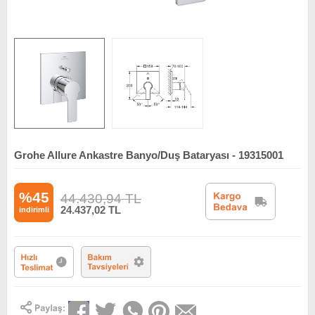
Grohe Allure Ankastre Banyo/Duş Bataryası - 19315001
%45
44.430,94
TL
24.437,02
TL
indirimli