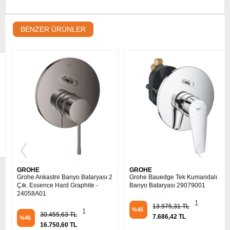
BENZER ÜRÜNLER
GROHE
GROHE
Grohe Ankastre Banyo Bataryası 2
Grohe Bauedge Tek Kumandalı
Çık. Essence Hard Graphite -
Banyo Bataryası 29079001
24058A01
1
13.975,31 TL
%45
1
30.455,63 TL
7.686,42 TL
%45
16.750,60 TL