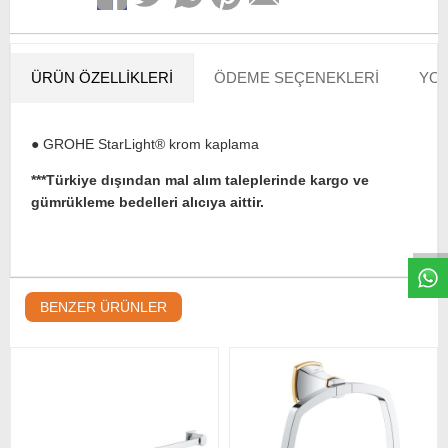
ÜRÜN ÖZELLIKLERI
ÖDEME SEÇENEKLERI
YOR
● GROHE StarLight® krom kaplama
***Türkiye dışından mal alım taleplerinde kargo ve
W
h
t
s
a
p
p
D
e
s
e
H
a
t
t
gümrükleme bedelleri alıcıya aittir.
BENZER ÜRÜNLER