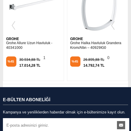
GROHE
GROHE
G
rohe Allure Uzun Havluluk -
Grohe Halka Havluluk Grandera
Gr
0341000
Krom/Altın – 40929IG0
Es
40
1
0
30.934,88 TL
26.895,88 TL
%45
%45
17.014,28 TL
14.792,74 TL
%
E-BÜLTEN ABONELİĞİ
Kampanya ve yeniliklerden haberdar olmak için e-bültenimize kayıt olun.