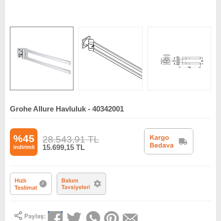
Grohe Allure Havluluk - 40342001
%45
28.543,91
TL
15.699,15
TL
indirimli