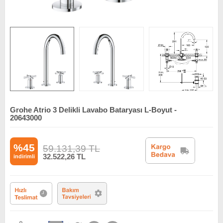
Grohe Atrio 3 Delikli Lavabo Bataryası L-Boyut -
20643000
%45
59.131,39
TL
32.522,26
TL
indirimli