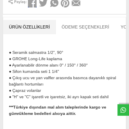
ÜRÜN ÖZELLIKLERI
ÖDEME SEÇENEKLERI
YOR
● Seramik salmastra 1/2", 90°
● GROHE Long-Life kaplama
● Ayarlanabilir dönme alanı 0° / 150° / 360°
● Sifon kumanda seti 1 1/4"
● Çıkış ucu ve yan valfler arasında basınca dayanıklı spiral
bağlantı hortumları
W
h
t
s
a
p
p
D
e
s
e
H
a
t
t
● Çapraz volanlar
● "H" ve "C" işaretli ve işaretsiz, iki ayrı kapak seti dahil
***Türkiye dışından mal alım taleplerinde kargo ve
gümrükleme bedelleri alıcıya aittir.