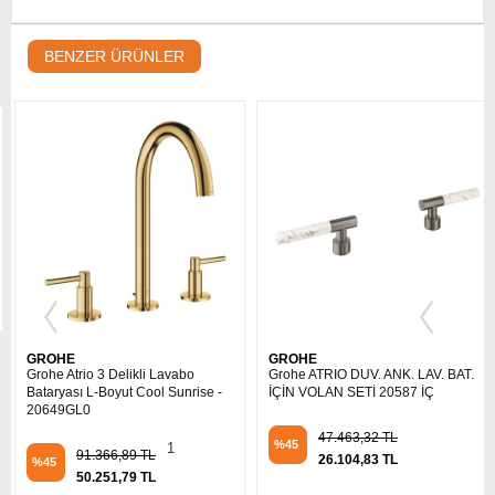
BENZER ÜRÜNLER
GROHE
GROHE
Grohe Atrio 3 Delikli Lavabo
Grohe ATRIO DUV. ANK. LAV. BAT.
Bataryası L-Boyut Cool Sunrise -
İÇİN VOLAN SETİ 20587 İÇ
20649GL0
47.463,32 TL
%45
1
91.366,89 TL
26.104,83 TL
%45
50.251,79 TL