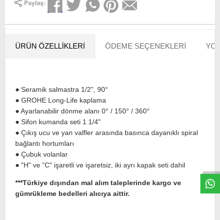
ÜRÜN ÖZELLIKLERI
ÖDEME SEÇENEKLERI
YOR
● Seramik salmastra 1/2", 90°
● GROHE Long-Life kaplama
● Ayarlanabilir dönme alanı 0° / 150° / 360°
● Sifon kumanda seti 1 1/4"
● Çıkış ucu ve yan valfler arasında basınca dayanıklı spiral
W
h
t
s
a
p
p
D
e
s
e
H
a
t
t
bağlantı hortumları
● Çubuk volanlar
● "H" ve "C" işaretli ve işaretsiz, iki ayrı kapak seti dahil
***Türkiye dışından mal alım taleplerinde kargo ve
gümrükleme bedelleri alıcıya aittir.