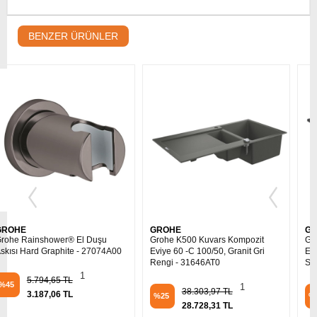
BENZER ÜRÜNLER
GROHE
GROHE
Grohe K500 Kuvars Kompozit
Grohe K700U Kuvars Kompozit
Eviye 60 -C 100/50, Granit Gri
Eviye 60 -C 53,3/45,7, Granit
Rengi - 31646AT0
Siyah Rengi - 31654AP0
1
0
38.303,97 TL
26.668,57 TL
%25
%25
28.728,31 TL
20.001,43 TL