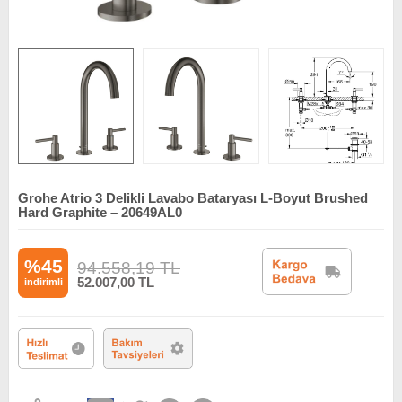
Grohe Atrio 3 Delikli Lavabo Bataryası L-Boyut Brushed
Hard Graphite – 20649AL0
%45
94.558,19
TL
52.007,00
TL
indirimli