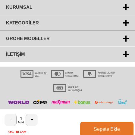
KURUMSAL
KATEGORILER
GROHE MODELLER
İLETIŞIM
-
+
Sepete Ekle
T
-Soft
E-Ticaret
Sistemleriyle Hazırlanmıştır.
Stok
18
Adet