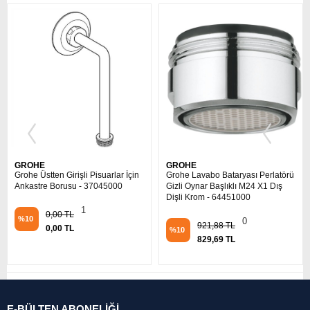
GROHE
GROHE
Grohe Lavabo Bataryası Perlatörü
Grohe Seramik Kartuş 46 Mm
Gizli Oynar Başlıklı M24 X1 Dış
Lavabo, Banyo Ve Mutfak Eviye
Dişli Krom - 64451000
Bataryaları İçin - 46048000
0
1
921,88 TL
3.950,90 TL
%10
%10
829,69 TL
3.555,81 TL
E-BÜLTEN ABONELİĞİ