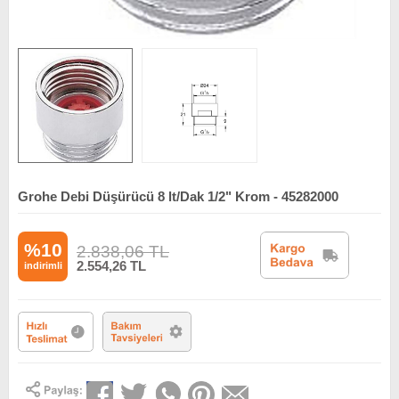
Grohe Debi Düşürücü 8 lt/Dak 1/2" Krom - 45282000
%10
2.838,06
TL
2.554,26
TL
indirimli