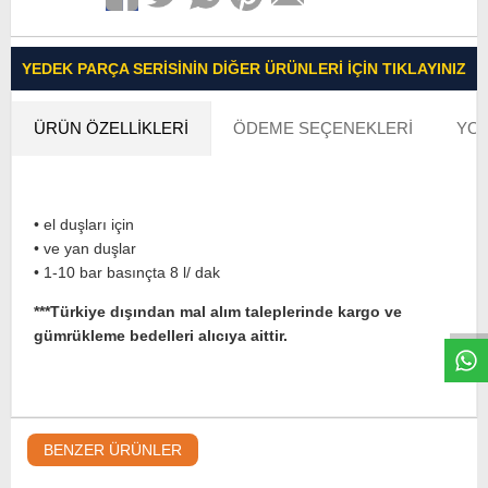
YEDEK PARÇA SERISININ DIĞER ÜRÜNLERI İÇIN TIKLAYINIZ
ÜRÜN ÖZELLIKLERI
ÖDEME SEÇENEKLERI
YOR
• el duşları için
• ve yan duşlar
W
h
t
s
a
p
p
D
e
s
e
H
a
t
t
• 1-10 bar basınçta 8 l/ dak
***Türkiye dışından mal alım taleplerinde kargo ve
gümrükleme bedelleri alıcıya aittir.
BENZER ÜRÜNLER