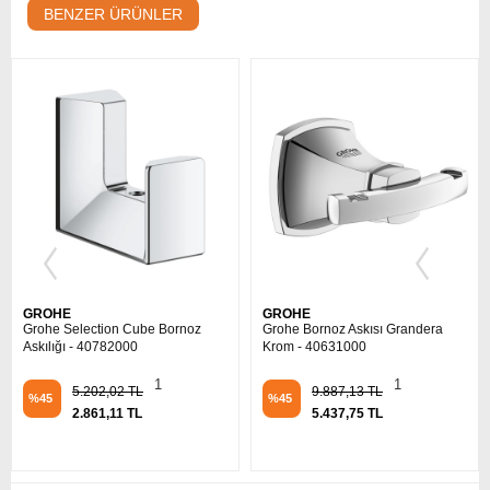
BENZER ÜRÜNLER
GROHE
GROHE
Grohe Bornoz Askısı Grandera
Grohe Bornoz Askısı Essentials
Krom - 40631000
Brushed Hard Graphite -
40364AL1
1
9.887,13 TL
%45
0
3.424,11 TL
5.437,75 TL
%45
1.883,26 TL