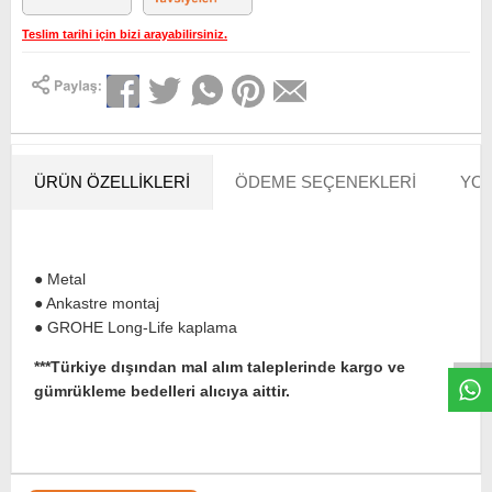
Teslim tarihi için bizi arayabilirsiniz.
ÜRÜN ÖZELLIKLERI
ÖDEME SEÇENEKLERI
YOR
● Metal
W
h
t
s
a
p
p
D
e
s
e
H
a
t
t
● Ankastre montaj
● GROHE Long-Life kaplama
***Türkiye dışından mal alım taleplerinde kargo ve
gümrükleme bedelleri alıcıya aittir.