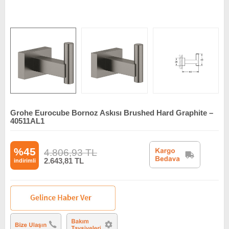
Grohe Eurocube Bornoz Askısı Brushed Hard Graphite –
40511AL1
%45
4.806,93
TL
2.643,81
TL
indirimli