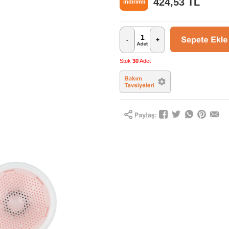
424,53
TL
indirimli
-
+
Stok
30
Adet