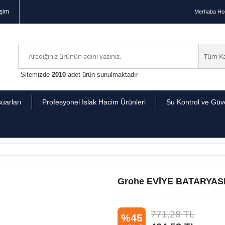
işim
Merhaba
Hoş
Sitemizde
2010
adet ürün sunulmaktadır
uarları
Profesyonel Islak Hacim Ürünleri
Su Kontrol ve Güve
Grohe EVİYE BATARYA
771,28
TL
%45