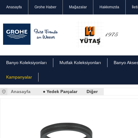
Anasayfa
Grohe Haber
Mağazalar
Hakkımızda
İlet
Banyo Koleksiyonları
Mutfak Koleksiyonları
Banyo Akses
Kampanyalar
Anasayfa
● Yedek Parçalar
Diğer