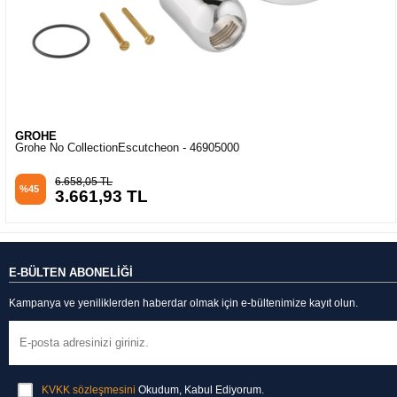
GROHE
Grohe No CollectionEscutcheon - 46905000
6.658,05 TL
%45
3.661,93 TL
E-BÜLTEN ABONELİĞİ
Kampanya ve yeniliklerden haberdar olmak için e-bültenimize kayıt olun.
KVKK sözleşmesini
Okudum, Kabul Ediyorum.