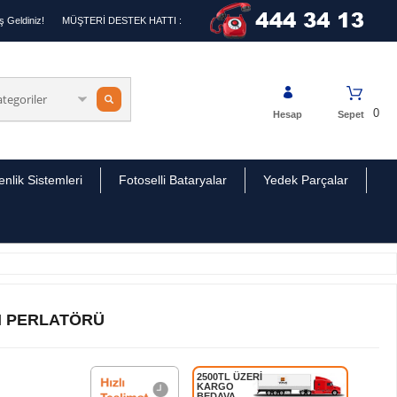
 Geldiniz!
MÜŞTERİ DESTEK HATTI :
0
Hesap
Sepet
nlik Sistemleri
Fotoselli Bataryalar
Yedek Parçalar
SI PERLATÖRÜ
2500TL ÜZERİ
KARGO
BEDAVA.