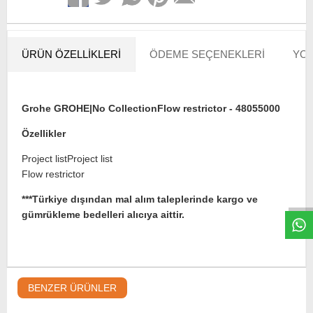
ÜRÜN ÖZELLIKLERI
ÖDEME SEÇENEKLERI
YOR
Grohe GROHE|No CollectionFlow restrictor - 48055000
Özellikler
Project listProject list
W
h
t
s
a
p
p
D
e
s
e
H
a
t
t
Flow restrictor
***Türkiye dışından mal alım taleplerinde kargo ve
gümrükleme bedelleri alıcıya aittir.
BENZER ÜRÜNLER