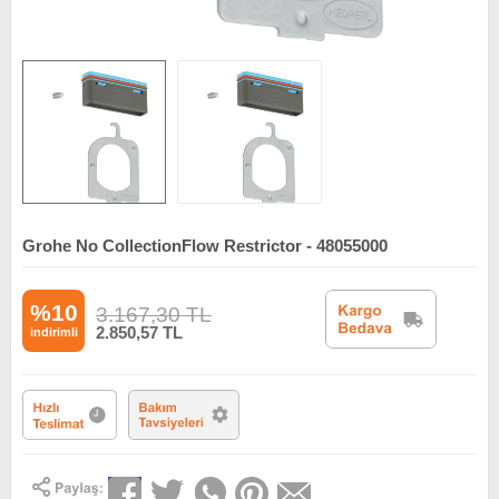
Grohe No CollectionFlow Restrictor - 48055000
%10
3.167,30
TL
2.850,57
TL
indirimli