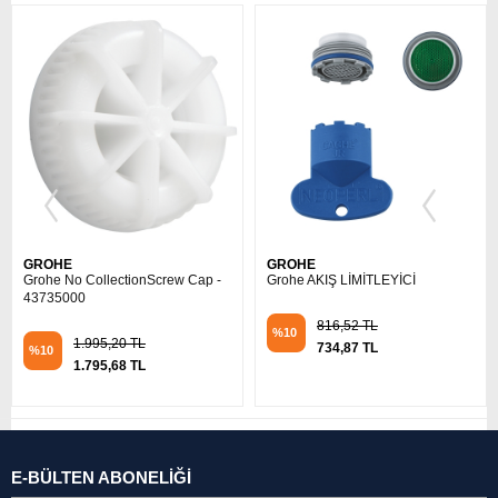
GROHE
GROHE
Grohe AKIŞ LİMİTLEYİCİ
Grohe No CollectionFlow
Restrictor - 48270000
816,52 TL
%10
1.567,19 TL
734,87 TL
%10
1.410,47 TL
E-BÜLTEN ABONELİĞİ