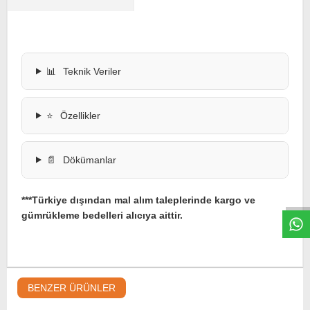
📊
Teknik Veriler
⭐
Özellikler
📄
Dökümanlar
W
h
t
s
a
p
p
D
e
s
e
H
a
t
t
***Türkiye dışından mal alım taleplerinde kargo ve
gümrükleme bedelleri alıcıya aittir.
BENZER ÜRÜNLER