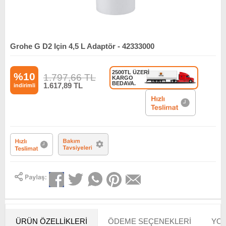
Grohe G D2 Için 4,5 L Adaptör - 42333000
2500TL ÜZERİ
%10
1.797,66
TL
KARGO
BEDAVA.
1.617,89
TL
indirimli
ÜRÜN ÖZELLIKLERI
ÖDEME SEÇENEKLERI
YOR