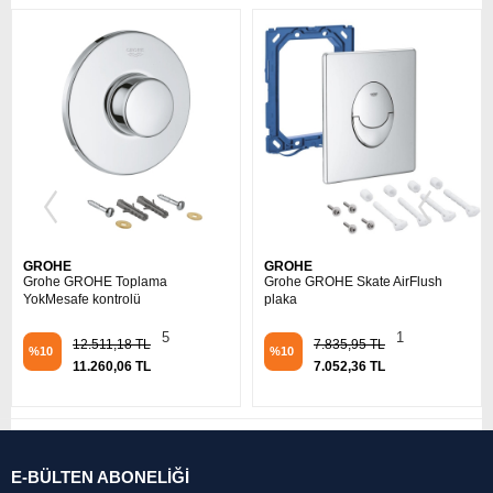
GROHE
GROHE
Grohe GROHE Toplama
Grohe GROHE Skate AirFlush
YokMesafe kontrolü
plaka
5
1
12.511,18 TL
7.835,95 TL
%10
%10
11.260,06 TL
7.052,36 TL
E-BÜLTEN ABONELİĞİ