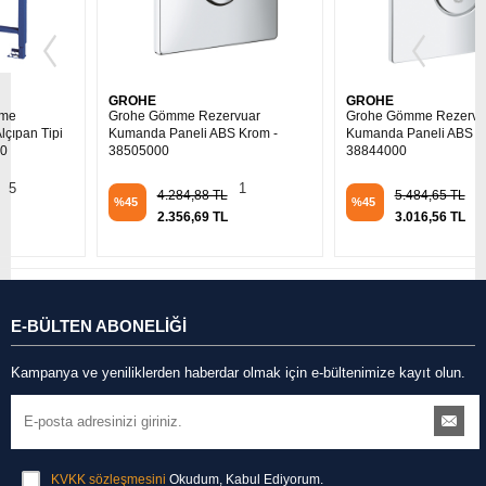
GROHE
GROHE
Grohe Gömme Rezervuar
Grohe Gömme Rezervuar
Kumanda Paneli ABS Krom -
Kumanda Paneli ABS Krom -
38505000
38844000
1
1
4.284,88 TL
5.484,65 TL
%45
%45
2.356,69 TL
3.016,56 TL
E-BÜLTEN ABONELİĞİ
Kampanya ve yeniliklerden haberdar olmak için e-bültenimize kayıt olun.
KVKK sözleşmesini
Okudum, Kabul Ediyorum.