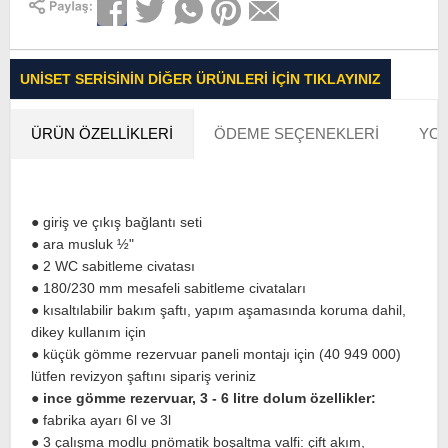
UNISET SERISININ DIĞER ÜRÜNLERI İÇIN TIKLAYINIZ
ÜRÜN ÖZELLIKLERI
ÖDEME SEÇENEKLERI
YOR
● giriş ve çıkış bağlantı seti
● ara musluk ½"
● 2 WC sabitleme civatası
● 180/230 mm mesafeli sabitleme civataları
● kısaltılabilir bakım şaftı, yapım aşamasında koruma dahil,
dikey kullanım için
● küçük gömme rezervuar paneli montajı için (40 949 000)
lütfen revizyon şaftını sipariş veriniz
W
h
t
s
a
p
p
D
e
s
e
H
a
t
t
●
ince gömme rezervuar, 3 - 6 litre dolum özellikler:
● fabrika ayarı 6l ve 3l
● 3 çalışma modlu pnömatik boşaltma valfi: çift akım,