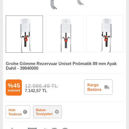
Grohe Gömme Rezervuar Uniset Pnömatik 89 mm Ayak
Dahil - 39840000
%45
12.986,49
TL
7.142,57
TL
indirimli