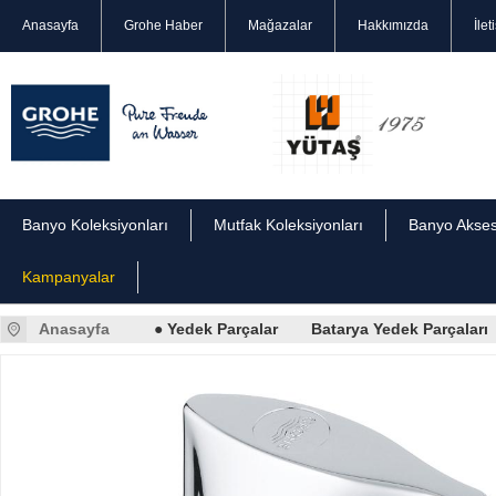
Anasayfa
Grohe Haber
Mağazalar
Hakkımızda
İlet
Banyo Koleksiyonları
Mutfak Koleksiyonları
Banyo Akses
Kampanyalar
Anasayfa
● Yedek Parçalar
Batarya Yedek Parçaları