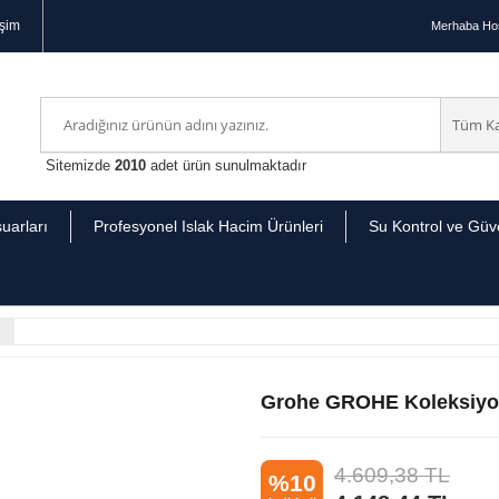
işim
Merhaba
Hoş
Sitemizde
2010
adet ürün sunulmaktadır
uarları
Profesyonel Islak Hacim Ürünleri
Su Kontrol ve Güve
Grohe GROHE Koleksiyon
4.609,38
TL
%10