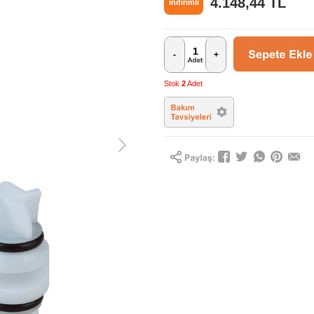
4.148,44
TL
indirimli
-
+
Stok
2
Adet