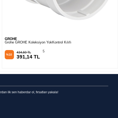
GROHE
Grohe Lid - 43102000
1
7.309,16 TL
%10
6.578,25 TL
n ilk sen haberdar ol, fırsatları yakala!