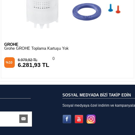
GROHE
Grohe GROHE Koleksiyon YokKontrol Kılıfı
5
434,60 TL
%10
391,14 TL
SOSYAL MEDYADA BİZİ TAKİP EDİN
Sosyal medyaya özel indirim ve kampanyalarda