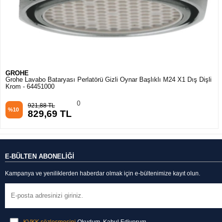
GROHE
Grohe GROHE Toplama Kartuşu Yok
0
6.979,92 TL
%10
6.281,93 TL
E-BÜLTEN ABONELİĞİ
Kampanya ve yeniliklerden haberdar olmak için e-bültenimize kayıt olun.
KVKK sözleşmesini
Okudum, Kabul Ediyorum.