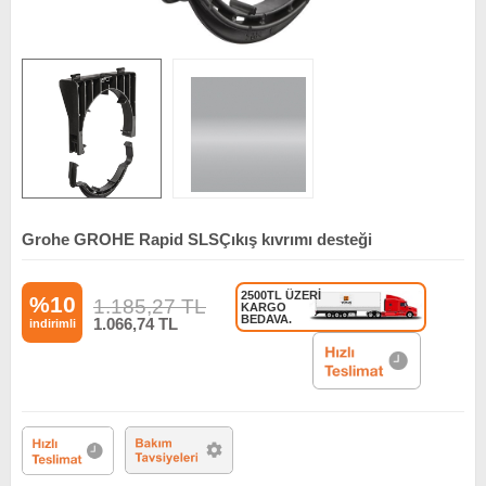
Grohe GROHE Rapid SLSÇıkış kıvrımı desteği
2500TL ÜZERİ
%10
1.185,27
TL
KARGO
BEDAVA.
1.066,74
TL
indirimli