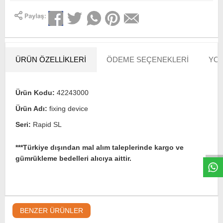
ÜRÜN ÖZELLIKLERI
ÖDEME SEÇENEKLERI
YOR
Ürün Kodu:
42243000
Ürün Adı:
fixing device
W
h
t
s
a
p
p
D
e
s
e
H
a
t
t
Seri:
Rapid SL
***Türkiye dışından mal alım taleplerinde kargo ve
gümrükleme bedelleri alıcıya aittir.
BENZER ÜRÜNLER