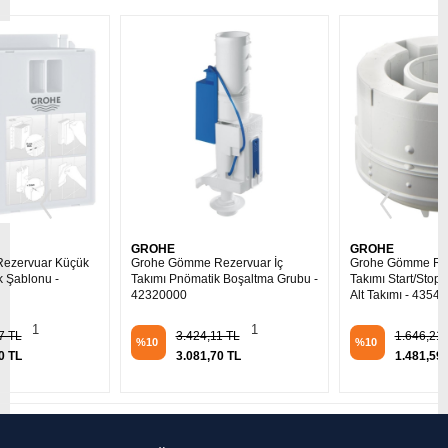
GROHE
GROHE
Grohe Gömme Rezervuar İç
Grohe Gömme Rezervuar İç
Takımı Pnömatik Boşaltma Grubu -
Takımı Start/Stop Boşaltma Grubu
42320000
Alt Takımı - 43544000
1
0
3.424,11 TL
1.646,21 TL
%10
%10
3.081,70 TL
1.481,59 TL