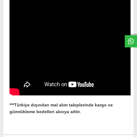
W
h
t
s
a
p
p
D
e
s
e
H
a
t
t
***Türkiye dışından mal alım taleplerinde kargo ve
gümrükleme bedelleri alıcıya aittir.