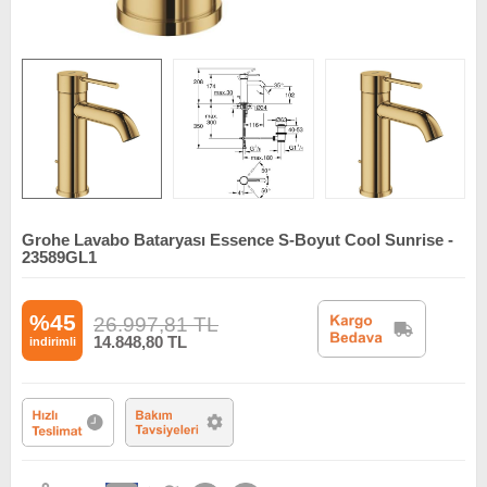
Grohe Lavabo Bataryası Essence S-Boyut Cool Sunrise -
23589GL1
%45
26.997,81
TL
14.848,80
TL
indirimli