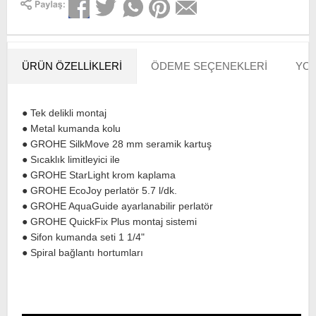
ÜRÜN ÖZELLIKLERI
ÖDEME SEÇENEKLERI
YOR
● Tek delikli montaj
● Metal kumanda kolu
● GROHE SilkMove 28 mm seramik kartuş
● Sıcaklık limitleyici ile
● GROHE StarLight krom kaplama
● GROHE EcoJoy perlatör 5.7 l/dk.
● GROHE AquaGuide ayarlanabilir perlatör
● GROHE QuickFix Plus montaj sistemi
● Sifon kumanda seti 1 1/4"
● Spiral bağlantı hortumları