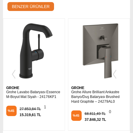
BENZER ÜRÜNLER
GROHE
GROHE
Grohe Lavabo Bataryası Essence
Grohe Allure Brilliant Ankastre
M-Boyut Mat Siyah - 24176KF1
Banyo/Duş Bataryası Brushed
Hard Graphite – 24279AL0
1
27.853,84 TL
%45
0
68.811,49 TL
15.319,61 TL
%45
37.846,32 TL