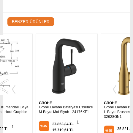
BENZER ÜRÜNLER
GROHE
GROHE
Grohe Lavabo Bataryası Essence
Grohe Lavabo Bataryası Essence
M-Boyut Mat Siyah - 24176KF1
L-Boyut Brushed Cool Sunrise -
32628GN1
1
27.853,84 TL
%45
1
35.821,49 TL
15.319,61 TL
%45