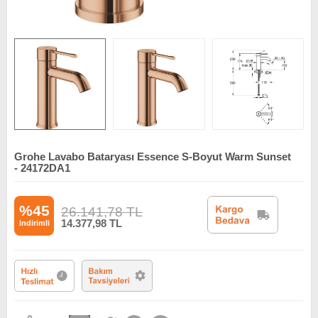
Grohe Lavabo Bataryası Essence S-Boyut Warm Sunset
- 24172DA1
%45
26.141,78
TL
14.377,98
TL
indirimli