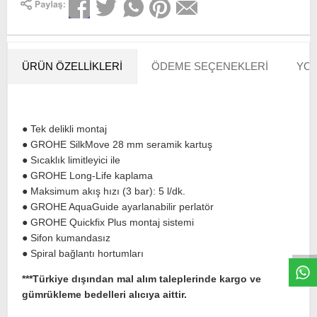
ÜRÜN ÖZELLIKLERI
ÖDEME SEÇENEKLERI
YOR
● Tek delikli montaj
● GROHE SilkMove 28 mm seramik kartuş
● Sıcaklık limitleyici ile
● GROHE Long-Life kaplama
● Maksimum akış hızı (3 bar): 5 l/dk.
● GROHE AquaGuide ayarlanabilir perlatör
W
h
t
s
a
p
p
D
e
s
e
H
a
t
t
● GROHE Quickfix Plus montaj sistemi
● Sifon kumandasız
● Spiral bağlantı hortumları
***Türkiye dışından mal alım taleplerinde kargo ve
gümrükleme bedelleri alıcıya aittir.