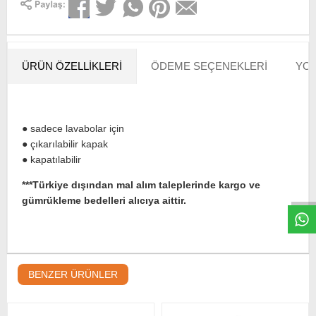
ÜRÜN ÖZELLIKLERI
ÖDEME SEÇENEKLERI
YOR
● sadece lavabolar için
● çıkarılabilir kapak
W
h
t
s
a
p
p
D
e
s
e
H
a
t
t
● kapatılabilir
***Türkiye dışından mal alım taleplerinde kargo ve
gümrükleme bedelleri alıcıya aittir.
BENZER ÜRÜNLER