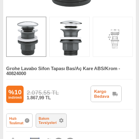
Grohe Lavabo Sifon Tapası Bas/Aç Kare ABS/Krom -
40824000
%10
2.075,55
TL
1.867,99
TL
indirimli