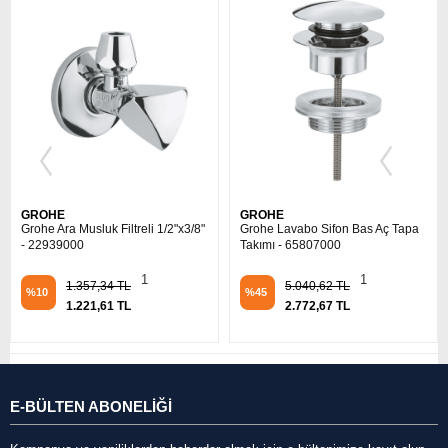
GROHE
GROHE
2"x3/8"
Grohe Lavabo Sifon Bas Aç Tapa
Grohe Lavabo Sifon Tapası -
Takımı - 65807000
28940000
1
1
5.040,62 TL
7.182,06 TL
%45
%45
2.772,67 TL
3.950,13 TL
E-BÜLTEN ABONELİĞİ