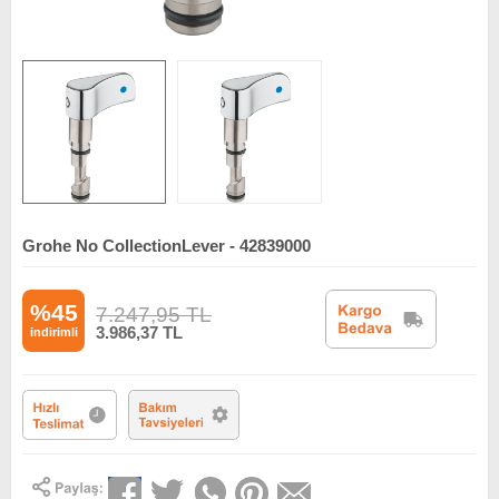
Grohe No CollectionLever - 42839000
%45
7.247,95
TL
3.986,37
TL
indirimli