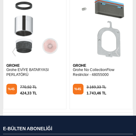
GROHE
GROHE
Grohe No CollectionFlow
Grohe No CollectionWater Flow -
Restrictor - 48055000
47887000
3.169,33 TL
2.121,67 TL
%45
%45
1.743,46 TL
1.166,92 TL
E-BÜLTEN ABONELİĞİ