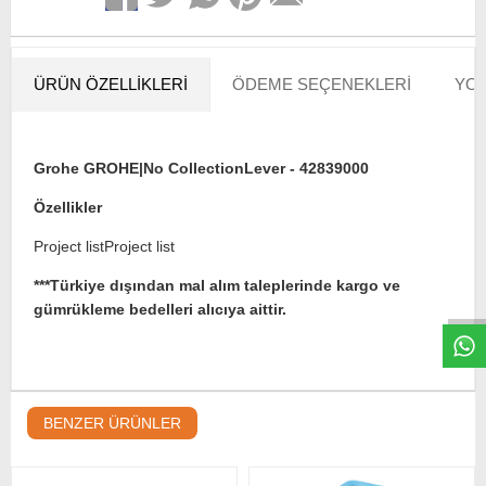
ÜRÜN ÖZELLIKLERI
ÖDEME SEÇENEKLERI
YOR
Grohe GROHE|No CollectionLever - 42839000
Özellikler
Project listProject list
W
h
t
s
a
p
p
D
e
s
e
H
a
t
t
***Türkiye dışından mal alım taleplerinde kargo ve
gümrükleme bedelleri alıcıya aittir.
BENZER ÜRÜNLER