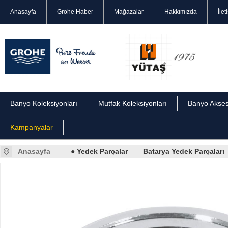
Anasayfa
Grohe Haber
Mağazalar
Hakkımızda
İlet
Banyo Koleksiyonları
Mutfak Koleksiyonları
Banyo Akses
Kampanyalar
Anasayfa
● Yedek Parçalar
Batarya Yedek Parçaları