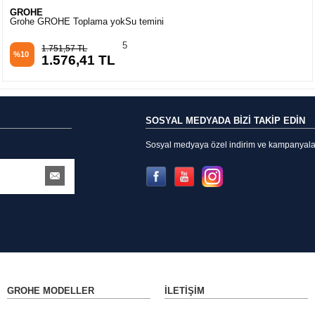
GROHE
Grohe GROHE Toplama yokSu temini
5
1.751,57 TL
%10
1.576,41 TL
SOSYAL MEDYADA BİZİ TAKİP EDİN
Sosyal medyaya özel indirim ve kampanyalarda
GROHE MODELLER
İLETIŞIM