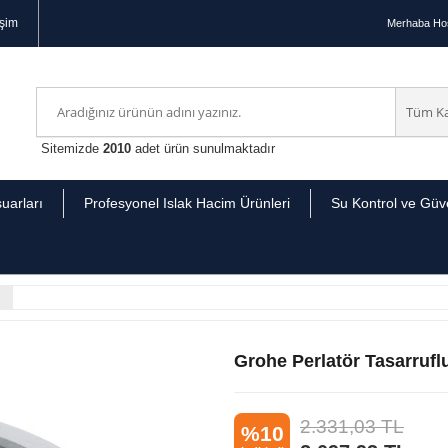
işim
Merhaba
Hoş
Sitemizde
2010
adet ürün sunulmaktadır
uarları
Profesyonel Islak Hacim Ürünleri
Su Kontrol ve Güve
Grohe Perlatör Tasarrufl
2.331,03
TL
%10