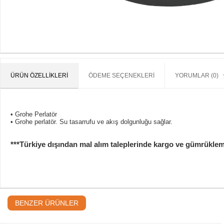
ÜRÜN ÖZELLIKLERI
ÖDEME SEÇENEKLERI
YORUMLAR (0)
• Grohe Perlatör
• Grohe perlatör. Su tasarrufu ve akış dolgunluğu sağlar.
***Türkiye dışından mal alım taleplerinde kargo ve gümrükleme b
BENZER ÜRÜNLER