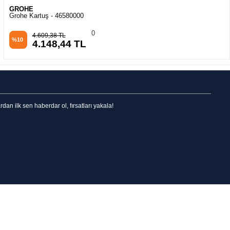
GROHE
Grohe Kartuş - 46580000
0
4.609,38 TL
%10
4.148,44 TL
n ilk sen haberdar ol, fırsatları yakala!