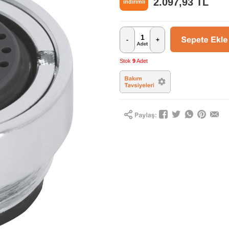
2.097,93
TL
indirimli
-
+
Stok
9
Adet