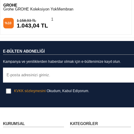
GROHE
Grohe GROHE Koleksiyon YokMembran
1
1.158,93 TL
%10
1.043,04 TL
E-BÜLTEN ABONELİĞİ
Kampanya ve yeniliklerden haberdar olmak için e-bültenimize kayıt olun.
KVKK sözleşmesini
Okudum, Kabul Ediyorum.
KURUMSAL
KATEGORILER