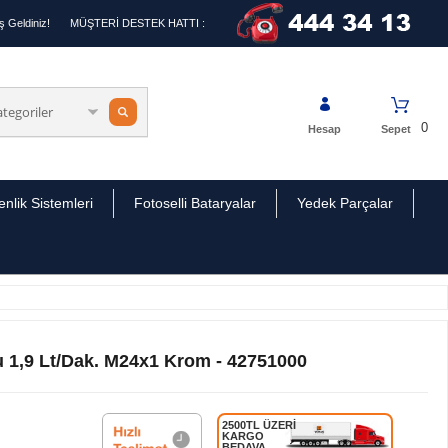
 Geldiniz!
MÜŞTERİ DESTEK HATTI :
0
Hesap
Sepet
nlik Sistemleri
Fotoselli Bataryalar
Yedek Parçalar
u 1,9 Lt/Dak. M24x1 Krom - 42751000
2500TL ÜZERİ
KARGO
BEDAVA.