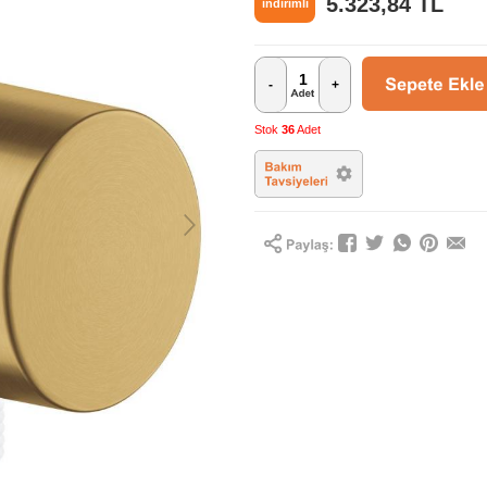
5.323,84
TL
indirimli
-
+
Stok
36
Adet