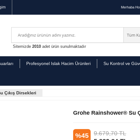
işim
Merhaba
Hoş
Sitemizde
2010
adet ürün sunulmaktadır
uarları
Profesyonel Islak Hacim Ürünleri
Su Kontrol ve Güve
u Çıkış Dirsekleri
Grohe Rainshower® Su Çı
9.679,70
TL
%45