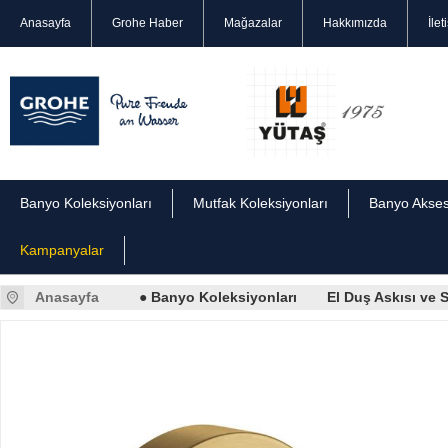
Anasayfa
Grohe Haber
Mağazalar
Hakkımızda
İlet
Banyo Koleksiyonları
Mutfak Koleksiyonları
Banyo Akses
Kampanyalar
Anasayfa
● Banyo Koleksiyonları
El Duş Askısı ve S