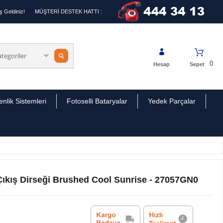
 Geldiniz!
MÜŞTERİ DESTEK HATTI :
0
Hesap
Sepet
nlik Sistemleri
Fotoselli Bataryalar
Yedek Parçalar
kış Dirseği Brushed Cool Sunrise - 27057GN0