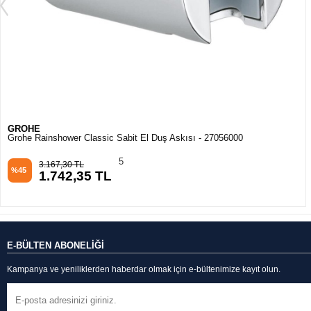
GROHE
Grohe Euphoria Cube Askılı Duş Çıkış Dirseği Brushed Cool Sunrise -
26370Gn0
1
8.099,34 TL
%45
4.454,64 TL
E-BÜLTEN ABONELİĞİ
Kampanya ve yeniliklerden haberdar olmak için e-bültenimize kayıt olun.