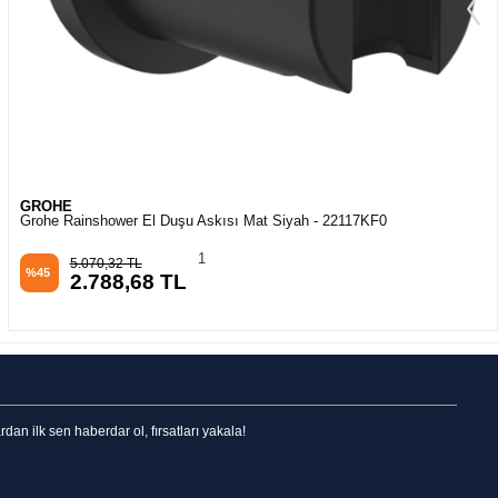
GROHE
Grohe Rainshower Askılı Duş Çıkış Dirseği Brushed Hard Graphite -
26658AL0
1
10.864,97 TL
%45
5.975,74 TL
n ilk sen haberdar ol, fırsatları yakala!