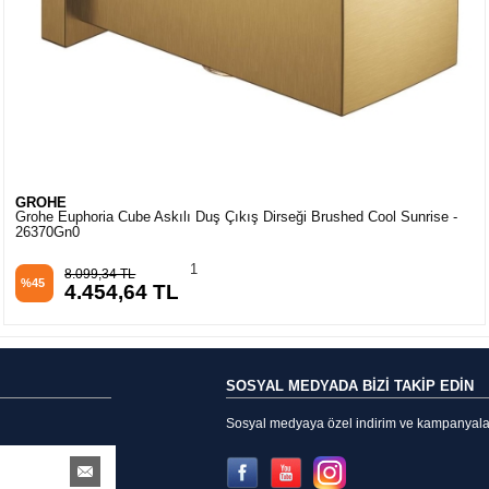
GROHE
Grohe Rainshower El Duşu Askısı Mat Siyah - 22117KF0
1
5.070,32 TL
%45
2.788,68 TL
SOSYAL MEDYADA BİZİ TAKİP EDİN
Sosyal medyaya özel indirim ve kampanyalarda