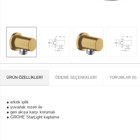
ÜRÜN ÖZELLIKLERI
ÖDEME SEÇENEKLERI
YORUMLAR (0)
● erkek iplik
● yuvarlak rozeti ile
● geri akışa karşı korumalı
● GROHE StarLight kaplama