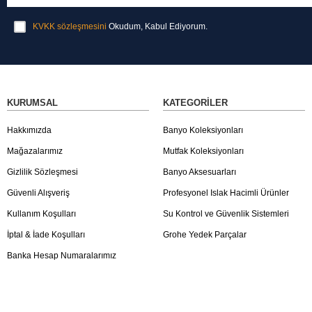
KVKK sözleşmesini
Okudum, Kabul Ediyorum.
KURUMSAL
KATEGORILER
Hakkımızda
Banyo Koleksiyonları
Mağazalarımız
Mutfak Koleksiyonları
Gizlilik Sözleşmesi
Banyo Aksesuarları
Güvenli Alışveriş
Profesyonel Islak Hacimli Ürünler
Kullanım Koşulları
Su Kontrol ve Güvenlik Sistemleri
İptal & İade Koşulları
Grohe Yedek Parçalar
Banka Hesap Numaralarımız