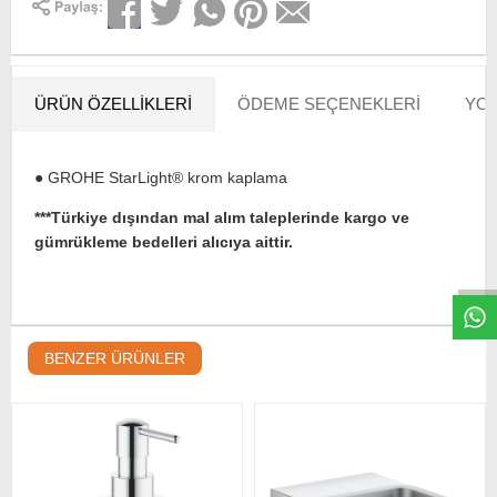
ÜRÜN ÖZELLIKLERI
ÖDEME SEÇENEKLERI
YOR
● GROHE StarLight® krom kaplama
***Türkiye dışından mal alım taleplerinde kargo ve
W
h
t
s
a
p
p
D
e
s
e
H
a
t
t
gümrükleme bedelleri alıcıya aittir.
BENZER ÜRÜNLER