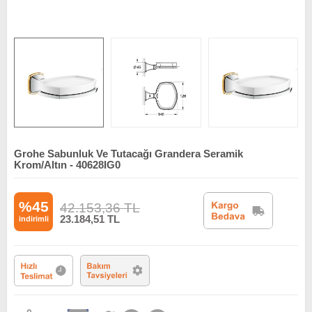
Grohe Sabunluk Ve Tutacağı Grandera Seramik
Krom/Altın - 40628IG0
%45
42.153,36
TL
23.184,51
TL
indirimli