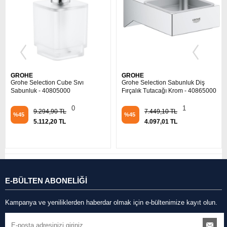
GROHE
GROHE
 Sıvı
Grohe Selection Sabunluk Diş
Grohe Sabunluk Ve Tut
Fırçalık Tutacağı Krom - 40865000
Grandera Seramik Krom
40628000
0
1
7.449,10 TL
%45
31.493,89 TL
4.097,01 TL
%45
17.321,48 TL
E-BÜLTEN ABONELİĞİ
Kampanya ve yeniliklerden haberdar olmak için e-bültenimize kayıt olun.