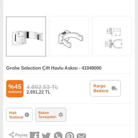
Grohe Selection Çift Havlu Askısı - 41049000
%45
4.892,53
TL
2.691,22
TL
indirimli