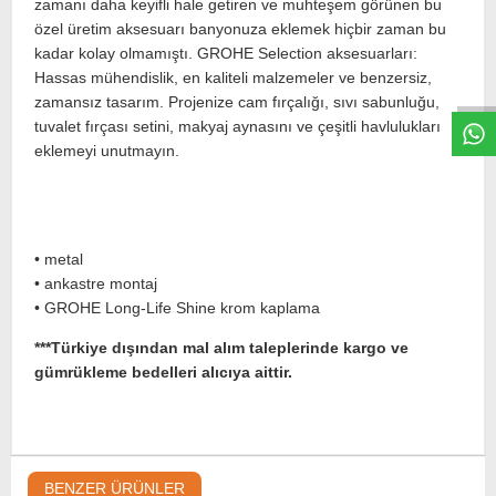
zamanı daha keyifli hale getiren ve muhteşem görünen bu
özel üretim aksesuarı banyonuza eklemek hiçbir zaman bu
W
h
t
s
a
p
p
D
e
s
e
H
a
t
t
kadar kolay olmamıştı. GROHE Selection aksesuarları:
Hassas mühendislik, en kaliteli malzemeler ve benzersiz,
zamansız tasarım. Projenize cam fırçalığı, sıvı sabunluğu,
tuvalet fırçası setini, makyaj aynasını ve çeşitli havlulukları
eklemeyi unutmayın.
• metal
• ankastre montaj
• GROHE Long-Life Shine krom kaplama
***Türkiye dışından mal alım taleplerinde kargo ve
gümrükleme bedelleri alıcıya aittir.
BENZER ÜRÜNLER