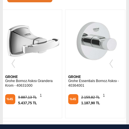
GROHE
GROHE
Grohe Essentials Bornoz Askısı -
Grohe Selection Tekli Havlu Askısı
40364001
Mat Siyah - 41216KF0
1
1
2.159,82 TL
4.115,52 TL
%45
%45
1.187,90 TL
2.263,87 TL