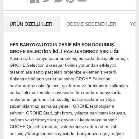
ÜRÜN ÖZELLIKLERI
ÖDEME SEÇENEKLERI
YOR
HER BANYOYA UYGUN ZARİF BİR SON DOKUNUŞ:
GROHE SELECTİON İKİLİ HAVLU/BORNOZ ASKILIĞI!
Kusursuz bir banyo tasarlamak hiç bu kadar kolay olmamıştı.
GROHE Selection aksesuar koleksiyonundan etkileyici
tasarımlara sahip parçaları projenize eklemeniz yeterli.
Ankastre bağlantı yerlerine sahip GROHE Selection
havlu/bornoz askılığı ince, şık formu ve üretiminde kullanılan
en kaliteli malzemeler sayesinde tüm modern banyolarda
mükemmel görünür. En sevdiğiniz bornozlarınızı veya
sabahlıklarınızı asmanız yeterli. GROHE teknolojisine
sahiptir. GROHE StarLight krom, yıllarca parıltısını koruyan,
sağlam ve çizilmeye karşı dayanıklı kaplamaya sahiptir.
GROHE QuickFix montaj sistemimiz ve adım adım izah
edilmiş yönergelerimiz sayesinde, banyonuzda geçirdiğiniz