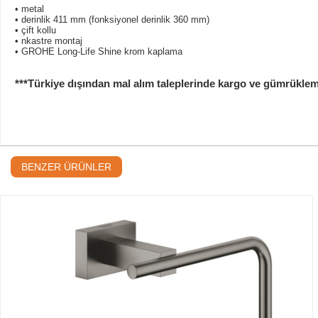
• metal
• derinlik 411 mm (fonksiyonel derinlik 360 mm)
• çift kollu
• nkastre montaj
• GROHE Long-Life Shine krom kaplama
***Türkiye dışından mal alım taleplerinde kargo ve gümrükleme b
BENZER ÜRÜNLER