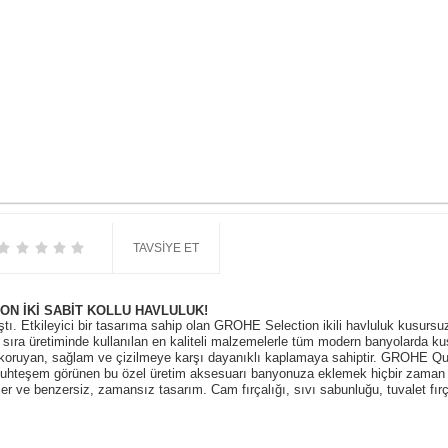
TAVSIYE ET
N İKİ SABİT KOLLU HAVLULUK!
. Etkileyici bir tasarıma sahip olan GROHE Selection ikili havluluk kusursuz 
 sıra üretiminde kullanılan en kaliteli malzemelerle tüm modern banyolarda kus
ı koruyan, sağlam ve çizilmeye karşı dayanıklı kaplamaya sahiptir. GROHE Q
muhteşem görünen bu özel üretim aksesuarı banyonuza eklemek hiçbir zaman bu
r ve benzersiz, zamansız tasarım. Cam fırçalığı, sıvı sabunluğu, tuvalet fır