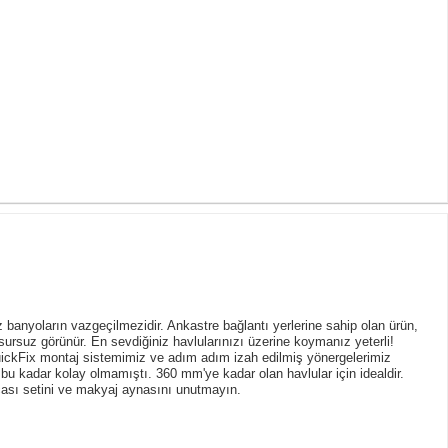
banyoların vazgeçilmezidir. Ankastre bağlantı yerlerine sahip olan ürün,
ursuz görünür. En sevdiğiniz havlularınızı üzerine koymanız yeterli!
uickFix montaj sistemimiz ve adım adım izah edilmiş yönergelerimiz
 kadar kolay olmamıştı. 360 mm'ye kadar olan havlular için idealdir.
çası setini ve makyaj aynasını unutmayın.