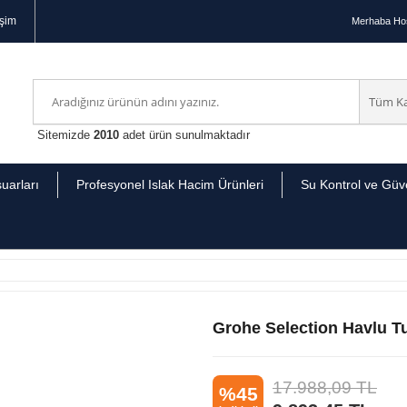
işim
Merhaba
Hoş
Sitemizde
2010
adet ürün sunulmaktadır
uarları
Profesyonel Islak Hacim Ürünleri
Su Kontrol ve Güve
Grohe Selection Havlu Tu
17.988,09
TL
%45