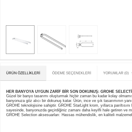
ÜRÜN ÖZELLIKLERI
ÖDEME SEÇENEKLERI
YORUMLAR (0)
HER BANYOYA UYGUN ZARİF BİR SON DOKUNUŞ: GROHE SELECTİO
Güzel bir banyo tasarımı oluşturmak hiçbir zaman bu kadar kolay olmamıştı
banyonuza göz alıcı bir dokunuş katar. Ürün, ince ve şık tasarımının yanı
GROHE teknolojisine sahiptir. GROHE StarLight krom, yıllarca parıltısın
sayesinde, banyonuzda geçirdiğiniz zamanı daha keyifli hale getiren ve 
GROHE Selection aksesuarları: Hassas mühendislik, en kaliteli malzemele