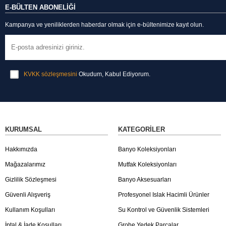
E-BÜLTEN ABONELİĞİ
Kampanya ve yeniliklerden haberdar olmak için e-bültenimize kayıt olun.
KVKK sözleşmesini
Okudum, Kabul Ediyorum.
KURUMSAL
KATEGORILER
Hakkımızda
Banyo Koleksiyonları
Mağazalarımız
Mutfak Koleksiyonları
Gizlilik Sözleşmesi
Banyo Aksesuarları
Güvenli Alışveriş
Profesyonel Islak Hacimli Ürünler
Kullanım Koşulları
Su Kontrol ve Güvenlik Sistemleri
İptal & İade Koşulları
Grohe Yedek Parçalar