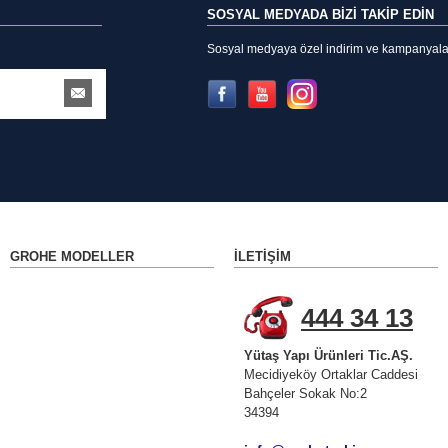
SOSYAL MEDYADA BİZİ TAKİP EDİN
Sosyal medyaya özel indirim ve kampanyalarda
GROHE MODELLER
İLETIŞIM
444 34 13
Yütaş Yapı Ürünleri Tic.AŞ.
Mecidiyeköy Ortaklar Caddesi
Bahçeler Sokak No:2
34394