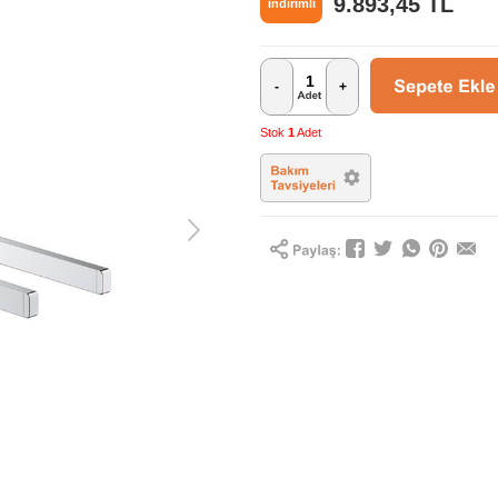
9.893,45
TL
indirimli
-
+
Stok
1
Adet