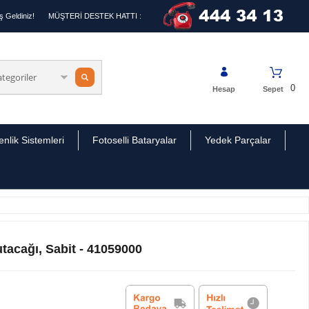
 Geldiniz!
MÜŞTERİ DESTEK HATTI :
0
Hesap
Sepet
nlik Sistemleri
Fotoselli Bataryalar
Yedek Parçalar
tacağı, Sabit - 41059000