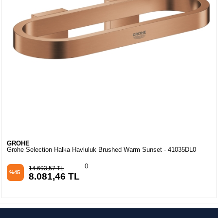
GROHE
Grohe Selection Halka Havluluk Brushed Warm Sunset - 41035DL0
0
14.693,57 TL
%45
8.081,46 TL