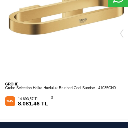
GROHE
Grohe Selection Halka Havluluk Brushed Cool Sunrise - 41035GN0
0
14.693,57 TL
%45
8.081,46 TL