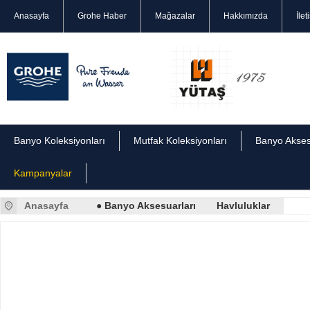
Anasayfa
Grohe Haber
Mağazalar
Hakkımızda
İlet
Banyo Koleksiyonları
Mutfak Koleksiyonları
Banyo Akses
Kampanyalar
Anasayfa
● Banyo Aksesuarları
Havluluklar