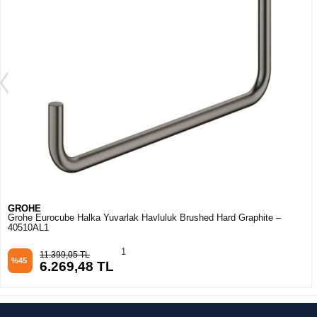
GROHE
Grohe Eurocube Halka Yuvarlak Havluluk Brushed Hard Graphite –
40510AL1
1
11.399,05 TL
%45
6.269,48 TL