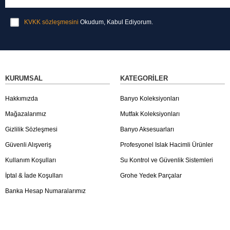
KVKK sözleşmesini
Okudum, Kabul Ediyorum.
KURUMSAL
KATEGORILER
Hakkımızda
Banyo Koleksiyonları
Mağazalarımız
Mutfak Koleksiyonları
Gizlilik Sözleşmesi
Banyo Aksesuarları
Güvenli Alışveriş
Profesyonel Islak Hacimli Ürünler
Kullanım Koşulları
Su Kontrol ve Güvenlik Sistemleri
İptal & İade Koşulları
Grohe Yedek Parçalar
Banka Hesap Numaralarımız