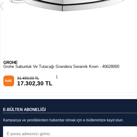
GROHE
Grohe Selection Sabunluk Tutacağı Cool Sunrise - 41027GL0
0
13.103,82 TL
%45
7.207,10 TL
E-BÜLTEN ABONELİĞİ
Kampanya ve yeniliklerden haberdar olmak için e-bültenimize kayıt olun.