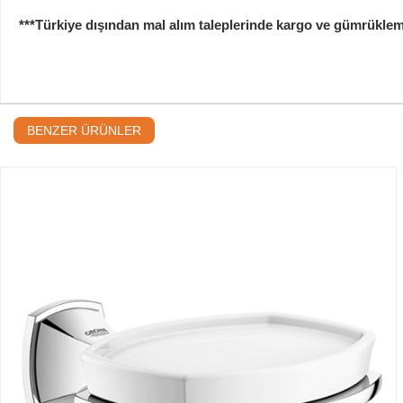
***Türkiye dışından mal alım taleplerinde kargo ve gümrükleme b
BENZER ÜRÜNLER