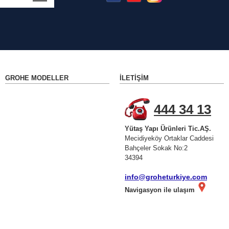
GROHE MODELLER
İLETIŞIM
444 34 13
Yütaş Yapı Ürünleri Tic.AŞ.
Mecidiyeköy Ortaklar Caddesi
Bahçeler Sokak No:2
34394
info@groheturkiye.com
Navigasyon ile ulaşım