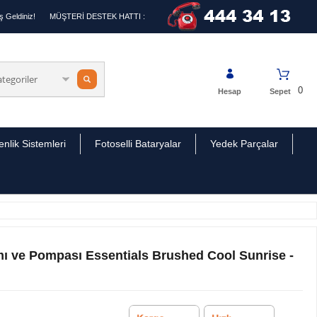
 Geldiniz!
MÜŞTERİ DESTEK HATTI :
0
Hesap
Sepet
nlik Sistemleri
Fotoselli Bataryalar
Yedek Parçalar
ı ve Pompası Essentials Brushed Cool Sunrise -