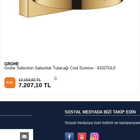
GROHE
Grohe Selection Sabunluk Tutacağı Mat Siyah - 41217KF0
1
12.247,79 TL
%45
6.736,28 TL
SOSYAL MEDYADA BİZİ TAKİP EDİN
Sosyal medyaya özel indirim ve kampanyalarda