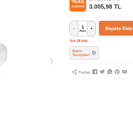
%45
3.005,98
TL
indirimli
-
+
Stok
15
Adet