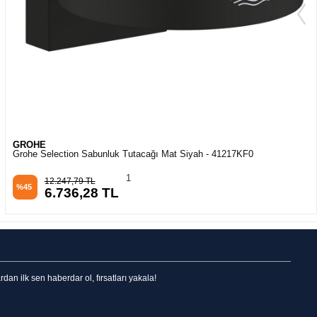
GROHE
Grohe Selection Sıvı Sabunluk Mat Siyah - 41218KF0
1
12.247,79 TL
%45
6.736,28 TL
n ilk sen haberdar ol, fırsatları yakala!