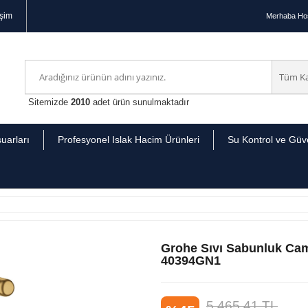
işim
Merhaba
Hoş
Sitemizde
2010
adet ürün sunulmaktadır
uarları
Profesyonel Islak Hacim Ürünleri
Su Kontrol ve Güve
Grohe Sıvı Sabunluk Cam
40394GN1
5.465,41
TL