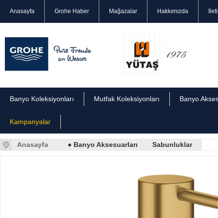
Anasayfa
Grohe Haber
Mağazalar
Hakkımızda
İlet
Banyo Koleksiyonları
Mutfak Koleksiyonları
Banyo Akses
Kampanyalar
Anasayfa
● Banyo Aksesuarları
Sabunluklar