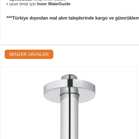
• uzun ömür için
Inner WaterGuide
***Türkiye dışından mal alım taleplerinde kargo ve gümrükleme b
BENZER ÜRÜNLER