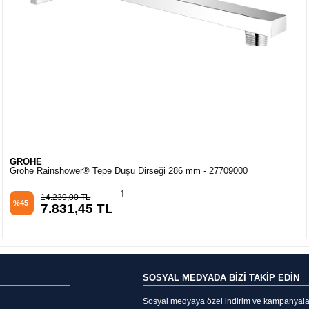
GROHE
Grohe Rainshower Smartactive 310 Tepe Duşu Seti 430 Mm, 2 Akışlı
Brushed Hard Graphite - 26475Al0
1
94.531,12 TL
%45
51.992,11 TL
SOSYAL MEDYADA BİZİ TAKİP EDİN
Sosyal medyaya özel indirim ve kampanyalarda