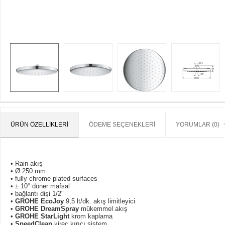
ÜRÜN ÖZELLIKLERI
ÖDEME SEÇENEKLERI
YORUMLAR (0)
• Rain akış
• Ø 250 mm
• fully chrome plated surfaces
• ± 10° döner mafsal
• bağlantı dişi 1/2"
•
GROHE EcoJoy
9,5 lt/dk. akış limitleyici
•
GROHE DreamSpray
mükemmel akış
•
GROHE StarLight
krom kaplama
•
SpeedClean
kireç kırıcı sistem