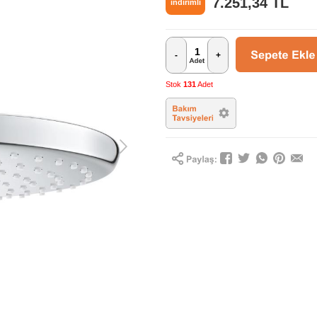
7.251,34
TL
indirimli
-
+
Stok
131
Adet