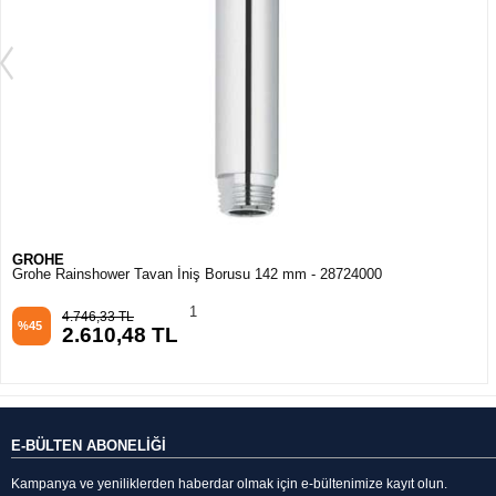
GROHE
Grohe Rainshower® Tepe Duşu Dirseği 286 mm - 27709000
1
14.239,00 TL
%45
7.831,45 TL
E-BÜLTEN ABONELİĞİ
Kampanya ve yeniliklerden haberdar olmak için e-bültenimize kayıt olun.