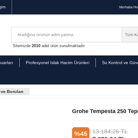
işim
Merhaba
Hoş
Sitemizde
2010
adet ürün sunulmaktadır
uarları
Profesyonel Islak Hacim Ürünleri
Su Kontrol ve Güve
 ve Boruları
Grohe Tempesta 250 Tepe
13.184,26
TL
%45