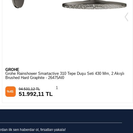
GROHE
Grohe Rainshower Mono 310 Tepe Duşu Set 422 Mm, 1 Akışlı Brushed
Cool Sunrise – 26558GN0
1
52.143,73 TL
%45
28.679,05 TL
n ilk sen haberdar ol, fırsatları yakala!