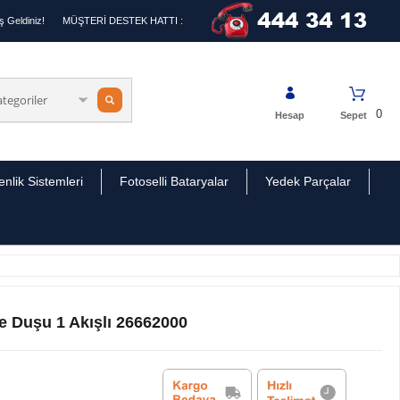
 Geldiniz!
MÜŞTERİ DESTEK HATTI :
0
Hesap
Sepet
nlik Sistemleri
Fotoselli Bataryalar
Yedek Parçalar
 Duşu 1 Akışlı 26662000