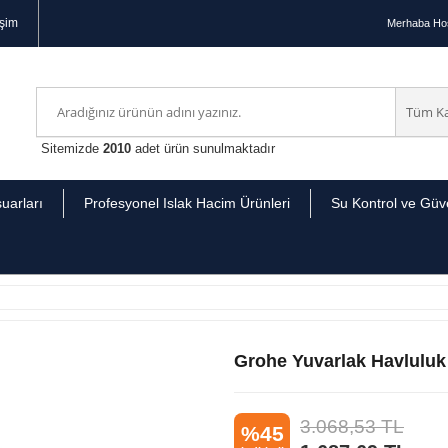
işim
Merhaba
Hoş
Sitemizde
2010
adet ürün sunulmaktadır
uarları
Profesyonel Islak Hacim Ürünleri
Su Kontrol ve Güve
Grohe Yuvarlak Havlulu
3.068,53
TL
%45