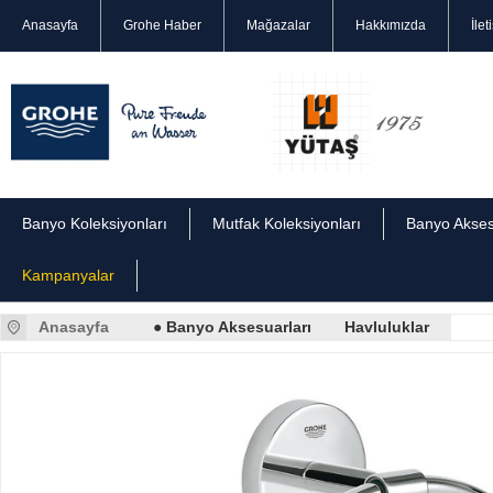
Anasayfa
Grohe Haber
Mağazalar
Hakkımızda
İlet
Banyo Koleksiyonları
Mutfak Koleksiyonları
Banyo Akses
Kampanyalar
Anasayfa
● Banyo Aksesuarları
Havluluklar