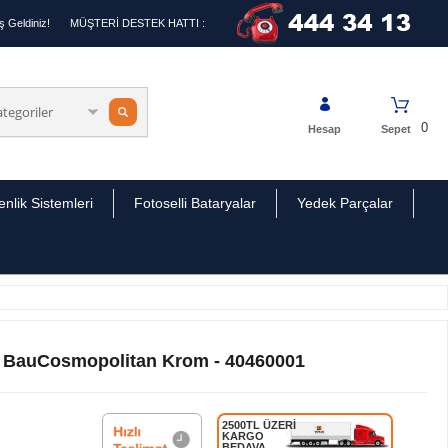
 Geldiniz!
MÜŞTERİ DESTEK HATTI :
0
Hesap
Sepet
nlik Sistemleri
Fotoselli Bataryalar
Yedek Parçalar
k BauCosmopolitan Krom - 40460001
2500TL ÜZERİ
KARGO
BEDAVA.