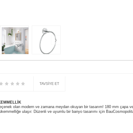
TAVSIYE ET
KEMMELLİK
seçenek olan modern ve zamana meydan okuyan bir tasarım! 180 mm çapa v
mükemmelliğe ulaşır. Düzenli ve uyumlu bir banyo tasarımı için BauCosmopolitan 