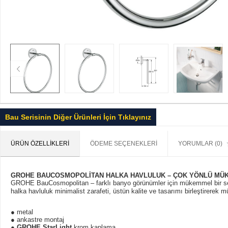
Bau Serisinin Diğer Ürünleri İçin Tıklayınız
ÜRÜN ÖZELLIKLERI
ÖDEME SEÇENEKLERI
YORUMLAR (0)
GROHE BAUCOSMOPOLİTAN HALKA HAVLULUK – ÇOK YÖNLÜ MÜ
GROHE BauCosmopolitan – farklı banyo görünümler için mükemmel bir 
halka havluluk minimalist zarafeti, üstün kalite ve tasarımı birleştirerek 
● metal
● ankastre montaj
●
GROHE StarLight
krom kaplama