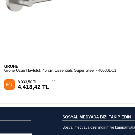
GROHE
Grohe Uzun Havluluk 45 cm Essentials Super Steel - 40688DC1
0
8.033,50 TL
%45
4.418,42 TL
SOSYAL MEDYADA BİZİ TAKİP EDİN
Sosyal medyaya özel indirim ve kampanyalarda