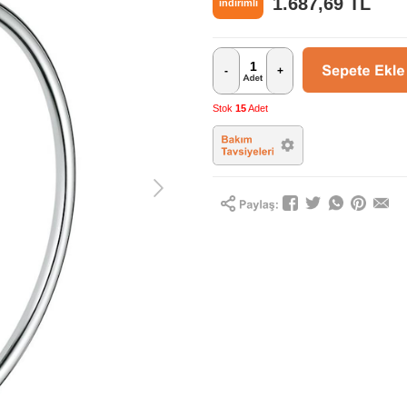
1.687,69
TL
indirimli
-
+
Stok
15
Adet