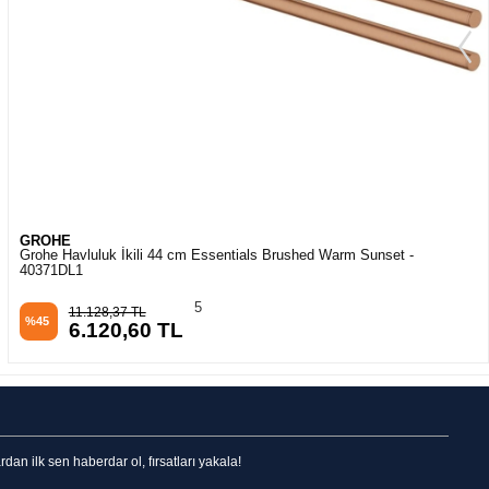
GROHE
Grohe Havluluk İkili 44 cm Essentials Brushed Warm Sunset -
40371DL1
5
11.128,37 TL
%45
6.120,60 TL
n ilk sen haberdar ol, fırsatları yakala!