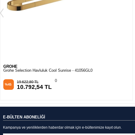
GROHE
Grohe Selection Havluluk Cool Sunrise - 41056GL0
0
19.622,80 TL
%45
10.792,54 TL
E-BÜLTEN ABONELİĞİ
Kampanya ve yeniliklerden haberdar olmak için e-bültenimize kayıt olun.