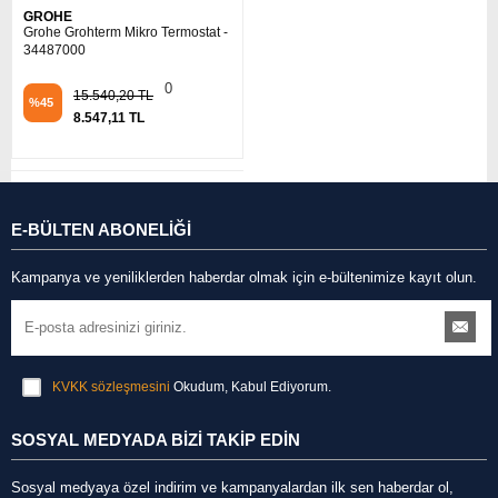
GROHE
Grohe Grohterm Mikro Termostat -
34487000
0
15.540,20 TL
%45
8.547,11 TL
E-BÜLTEN ABONELİĞİ
Kampanya ve yeniliklerden haberdar olmak için e-bültenimize kayıt olun.
KVKK sözleşmesini
Okudum, Kabul Ediyorum.
SOSYAL MEDYADA BİZİ TAKİP EDİN
Sosyal medyaya özel indirim ve kampanyalardan ilk sen haberdar ol,