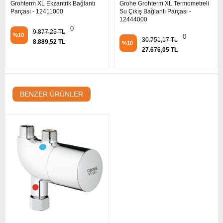
Grohterm XL Ekzantrik Bağlantı
Grohe Grohterm XL Termometreli
Parçası - 12411000
Su Çıkış Bağlantı Parçası -
12444000
0
9.877,25 TL
%10
0
30.751,17 TL
8.889,52 TL
%10
27.676,05 TL
BENZER ÜRÜNLER