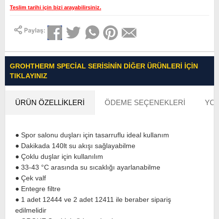
Teslim tarihi için bizi arayabilirsiniz.
GROHTHERM SPECIAL SERISININ DIĞER ÜRÜNLERI İÇIN
TIKLAYINIZ
ÜRÜN ÖZELLIKLERI
ÖDEME SEÇENEKLERI
YOR
● Spor salonu duşları için tasarruflu ideal kullanım
● Dakikada 140lt su akışı sağlayabilme
● Çoklu duşlar için kullanılım
● 33-43 °C arasında su sıcaklığı ayarlanabilme
● Çek valf
● Entegre filtre
● 1 adet 12444 ve 2 adet 12411 ile beraber sipariş
edilmelidir