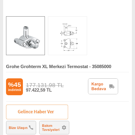
Grohe Grohterm XL Merkezi Termostat - 35085000
%45
177.131,98
TL
97.422,59
TL
indirimli