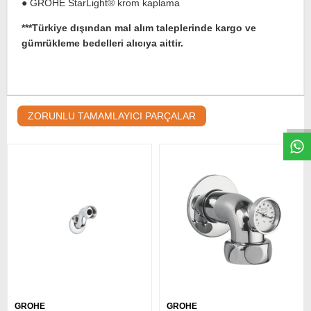
● GROHE StarLight® krom kaplama
***Türkiye dışından mal alım taleplerinde kargo ve
gümrükleme bedelleri alıcıya aittir.
W
h
t
s
a
p
p
D
e
s
e
H
a
t
t
ZORUNLU TAMAMLAYICI PARÇALAR
GROHE
GROHE