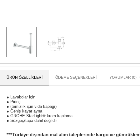
ÜRÜN ÖZELLIKLERI
ÖDEME SEÇENEKLERI
YORUMLAR (0)
● Lavabolar için
● Pirinç
● (temizlik için vida kapağı)
● Geniş kayar ayna
● GROHE StarLight® krom kaplama
● Süzgeç/tapa dahil değildir
***Türkiye dışından mal alım taleplerinde kargo ve gümrükleme b