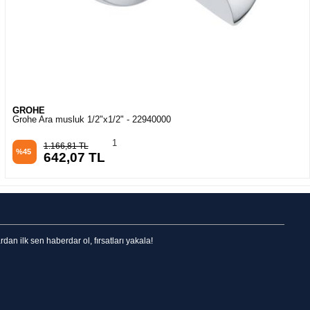
GROHE
Grohe Ara musluk 1/2"x1/2" - 22940000
1
1.166,81 TL
%45
642,07 TL
n ilk sen haberdar ol, fırsatları yakala!