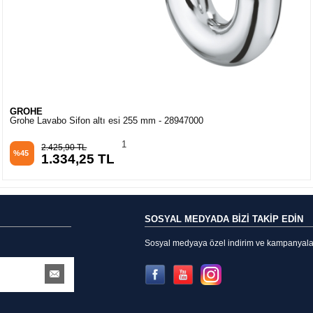
GROHE
Grohe Lavabo Sifon altı esi 255 mm - 28947000
1
2.425,90 TL
%45
1.334,25 TL
SOSYAL MEDYADA BİZİ TAKİP EDİN
Sosyal medyaya özel indirim ve kampanyalarda