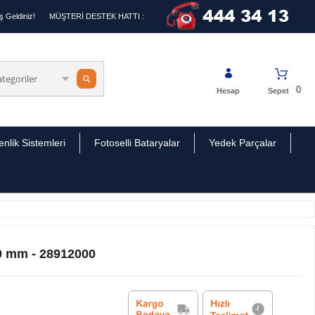
 Geldiniz!
MÜŞTERİ DESTEK HATTI :
0
Hesap
Sepet
nlik Sistemleri
Fotoselli Bataryalar
Yedek Parçalar
0 mm - 28912000