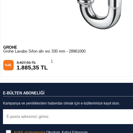
GROHE
Grohe Lavabo Sifon altı esi 330 mm - 28961000
1
3.427,91 TL
%45
1.885,35 TL
E-BÜLTEN ABONELİĞİ
Kampanya ve yeniliklerden haberdar olmak için e-bültenimize kayıt olun.
KVKK sözleşmesini
Okudum, Kabul Ediyorum.