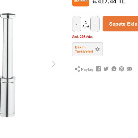
6.417,44
TL
indirimli
-
+
Stok
298
Adet