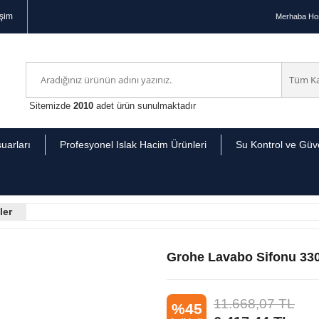
işim
Merhaba
Hoş
Sitemizde
2010
adet ürün sunulmaktadır
uarları
Profesyonel Islak Hacim Ürünleri
Su Kontrol ve Güve
ler
Grohe Lavabo Sifonu 33
11.668,07
TL
%45