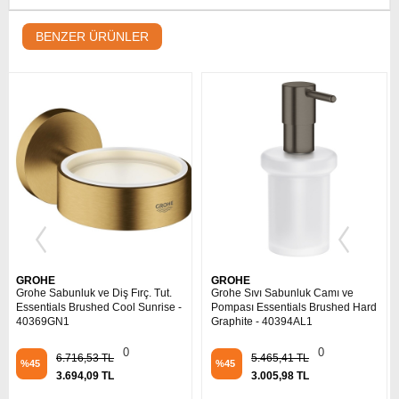
BENZER ÜRÜNLER
GROHE
GROHE
Grohe Sıvı Sabunluk Camı ve
Grohe Sıvı Sabunluk Camı ve
Pompası Essentials Brushed Hard
Pompası Essentials Cool Sunrise
Graphite - 40394AL1
- 40394GL1
0
0
5.465,41 TL
5.136,17 TL
%45
%45
3.005,98 TL
2.824,89 TL