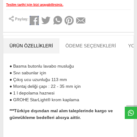
Teslim tarihi için bizi arayabilirsiniz.
ÜRÜN ÖZELLIKLERI
ÖDEME SEÇENEKLERI
YOR
● Basma butonlu lavabo musluğu
● Sıvı sabunlar için
● Çıkış ucu uzunluğu 113 mm
W
h
t
s
a
p
p
D
e
s
e
H
a
t
t
● Montaj deliği çapı : 22 - 35 mm için
● 1 l depolama haznesi
● GROHE StarLight® krom kaplama
***Türkiye dışından mal alım taleplerinde kargo ve
gümrükleme bedelleri alıcıya aittir.