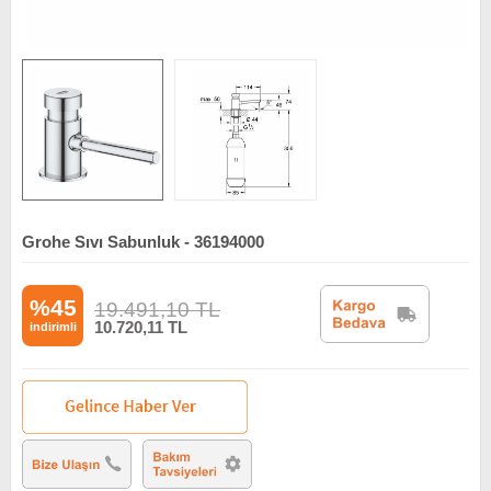
Grohe Sıvı Sabunluk - 36194000
%45
19.491,10
TL
10.720,11
TL
indirimli