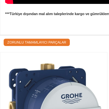
***Türkiye dışından mal alım taleplerinde kargo ve gümrükleme b
ZORUNLU TAMAMLAYICI PARÇALAR