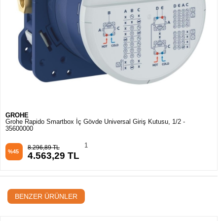
GROHE
Grohe Rapido Smartbox İç Gövde Universal Giriş Kutusu, 1/2 -
35600000
1
8.296,89 TL
%45
4.563,29 TL
BENZER ÜRÜNLER