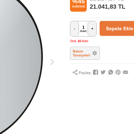
%45
21.041,83
TL
indirimli
-
+
Stok
16
Adet