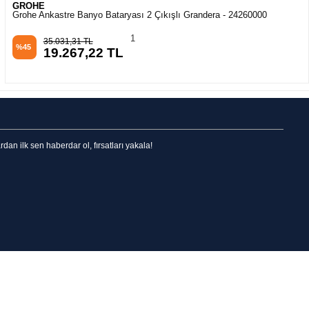
GROHE
Grohe Ankastre Banyo Bataryası 2 Çıkışlı Grandera - 24260000
1
35.031,31 TL
%45
19.267,22 TL
n ilk sen haberdar ol, fırsatları yakala!