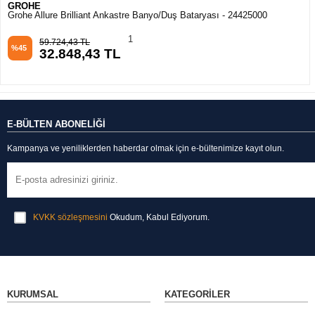
GROHE
Grohe Allure Brilliant Ankastre Banyo/Duş Bataryası - 24425000
1
59.724,43 TL
%45
32.848,43 TL
E-BÜLTEN ABONELİĞİ
Kampanya ve yeniliklerden haberdar olmak için e-bültenimize kayıt olun.
KVKK sözleşmesini
Okudum, Kabul Ediyorum.
KURUMSAL
KATEGORILER