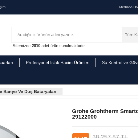
işim
Merhaba
Hoş
Sitemizde
2010
adet ürün sunulmaktadır
uarları
Profesyonel Islak Hacim Ürünleri
Su Kontrol ve Güve
tre Banyo Ve Duş Bataryaları
Grohe Grohtherm Smartc
29122000
38.257,87
TL