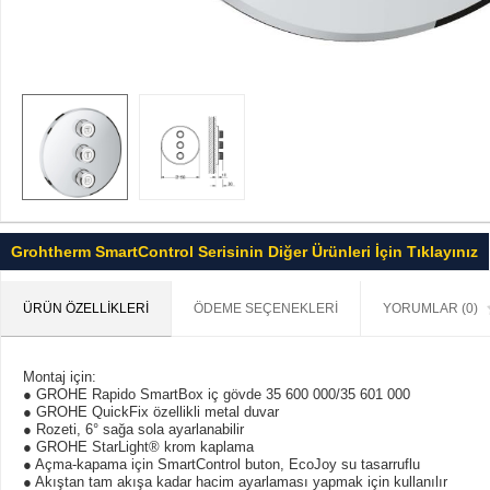
Grohtherm SmartControl Serisinin Diğer Ürünleri İçin Tıklayınız
ÜRÜN ÖZELLIKLERI
ÖDEME SEÇENEKLERI
YORUMLAR (0)
Montaj için:
● GROHE Rapido SmartBox iç gövde 35 600 000/35 601 000
● GROHE QuickFix özellikli metal duvar
● Rozeti, 6° sağa sola ayarlanabilir
● GROHE StarLight® krom kaplama
● Açma-kapama için SmartControl buton, EcoJoy su tasarruflu
● Akıştan tam akışa kadar hacim ayarlaması yapmak için kullanılır