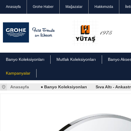
Anasayfa
Grohe Haber
Mağazalar
Hakkımızda
İlet
Banyo Koleksiyonları
Mutfak Koleksiyonları
Banyo Akses
Kampanyalar
Anasayfa
● Banyo Koleksiyonları
Sıva Altı - Ankas