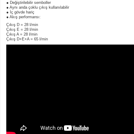
● Değiştirilebilir semboller
● Aynı anda çoklu çıkış kullanılabilir
● İç gövde hariç
● Akış performansı:
Çıkış D = 28 l/min
Çıkış E = 28 l/min
Çıkış A = 28 l/min
Çıkış D+E+A = 65 l/min