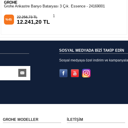
GROHE
Grohe Ankastre Banyo Bataryası 3 Çık. Essence - 24169001
1
22.256,73 TL
%45
12.241,20 TL
SOSYAL MEDYADA BİZİ TAKİP EDİN
Sosyal medyaya özel indirim ve kampanyalarda
GROHE MODELLER
İLETIŞIM