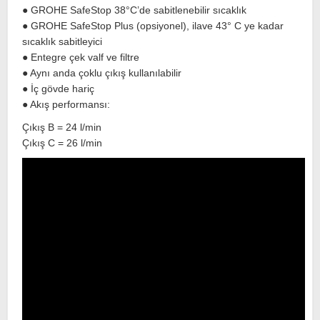
● GROHE SafeStop 38°C’de sabitlenebilir sıcaklık
● GROHE SafeStop Plus (opsiyonel), ilave 43° C ye kadar
sıcaklık sabitleyici
● Entegre çek valf ve filtre
● Aynı anda çoklu çıkış kullanılabilir
● İç gövde hariç
● Akış performansı:
Çıkış B = 24 l/min
Çıkış C = 26 l/min
W
h
t
s
a
p
p
D
e
s
e
H
a
t
t