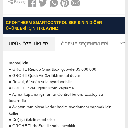
GROHTHERM SMARTCONTROL SERISININ DIĞER
ÜRÜNLERI İÇIN TIKLAYINIZ
ÜRÜN ÖZELLIKLERI
ÖDEME SEÇENEKLERI
YOR
montaj için:
● GROHE Rapido Smartbox içgövde 35 600 000
● GROHE QuickFix özellikli metal duvar
● Rozeti, 6° sağa sola ayarlanabilir
● GROHE StarLight® krom kaplama
● Açma-kapama için SmartControl buton, EcoJoy su
tasarruflu
● Akıştan tam akışa kadar hacim ayarlaması yapmak için
kullanılır
● Değiştirilebilir semboller
● GROHE TurboStat ile sabit sıcaklık