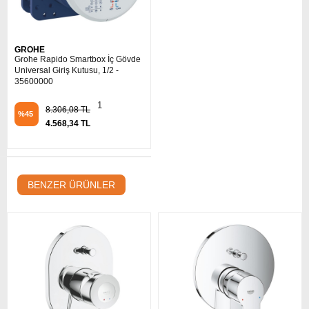
GROHE
Grohe Rapido Smartbox İç Gövde
Universal Giriş Kutusu, 1/2 -
35600000
1
8.306,08 TL
%45
4.568,34 TL
BENZER ÜRÜNLER