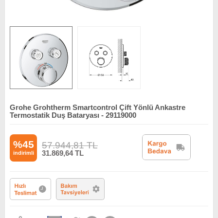
Grohe Grohtherm Smartcontrol Çift Yönlü Ankastre
Termostatik Duş Bataryası - 29119000
%45
57.944,81
TL
31.869,64
TL
indirimli