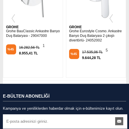
GROHE
GROHE
Grohe BauClassic Ankastre Banyo
Grohe Eurostyle Cosmo. Ankastre
Duş Bataryası - 29047000
Banyo Duş Bataryası 2 çıkışlı
divertörlü- 24052002
1
16.282,56 TL
%45
5
17.535,06 TL
8.955,41 TL
%45
9.644,28 TL
E-BÜLTEN ABONELİĞİ
Kampanya ve yeniliklerden haberdar olmak için e-bültenimize kayıt olun.