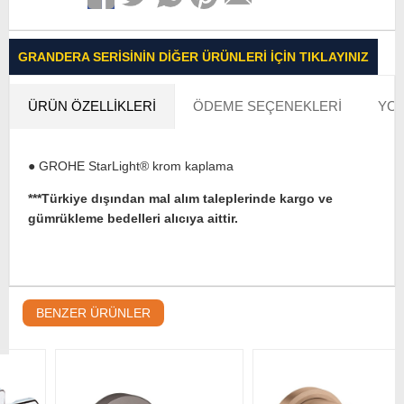
GRANDERA SERISININ DIĞER ÜRÜNLERI İÇIN TIKLAYINIZ
ÜRÜN ÖZELLIKLERI
ÖDEME SEÇENEKLERI
YOR
● GROHE StarLight® krom kaplama
***Türkiye dışından mal alım taleplerinde kargo ve
gümrükleme bedelleri alıcıya aittir.
BENZER ÜRÜNLER
W
h
t
s
a
p
p
D
e
s
e
H
a
t
t