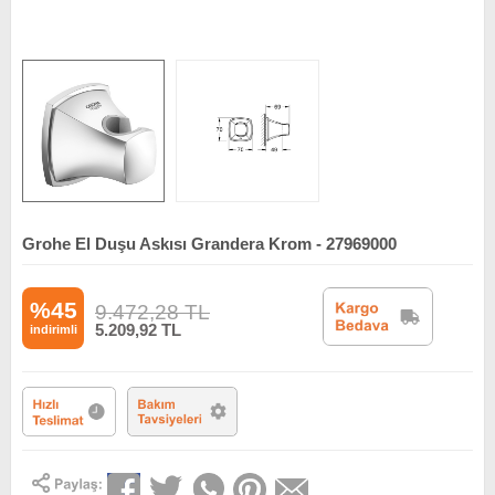
Grohe El Duşu Askısı Grandera Krom - 27969000
%45
9.472,28
TL
5.209,92
TL
indirimli