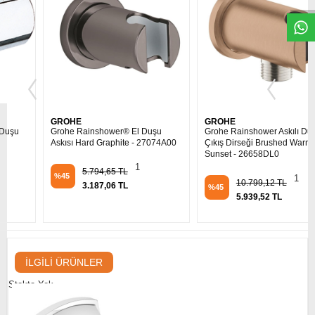
GROHE
GROHE
Grohe Rainshower® El Duşu
Grohe Rainshower Askılı Duş
Askısı Hard Graphite - 27074A00
Çıkış Dirseği Brushed Warm
Sunset - 26658DL0
1
5.794,65 TL
%45
1
10.799,12 TL
3.187,06 TL
%45
5.939,52 TL
İLGILI ÜRÜNLER
Stokta Yok