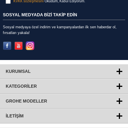
KVKK sözleşmesini
Okudum, Kabul Ediyorum.
SOSYAL MEDYADA BİZİ TAKİP EDİN
Sosyal medyaya özel indirim ve kampanyalardan ilk sen haberdar ol,
fırsatları yakala!
KURUMSAL
KATEGORILER
GROHE MODELLER
İLETIŞIM