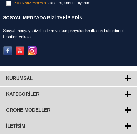
KVKK sözleşmesini
Okudum, Kabul Ediyorum.
SOSYAL MEDYADA BİZİ TAKİP EDİN
Sosyal medyaya özel indirim ve kampanyalardan ilk sen haberdar ol,
fırsatları yakala!
KURUMSAL
KATEGORILER
GROHE MODELLER
İLETIŞIM