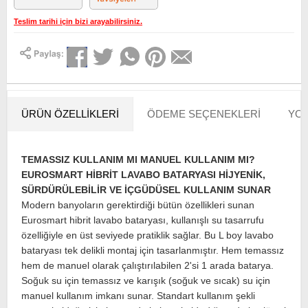
Teslim tarihi için bizi arayabilirsiniz.
ÜRÜN ÖZELLIKLERI
ÖDEME SEÇENEKLERI
YOR
TEMASSIZ KULLANIM MI MANUEL KULLANIM MI?
EUROSMART HİBRİT LAVABO BATARYASI HİJYENİK,
SÜRDÜRÜLEBİLİR VE İÇGÜDÜSEL KULLANIM SUNAR
Modern banyoların gerektirdiği bütün özellikleri sunan
Eurosmart hibrit lavabo bataryası, kullanışlı su tasarrufu
özelliğiyle en üst seviyede pratiklik sağlar. Bu L boy lavabo
bataryası tek delikli montaj için tasarlanmıştır. Hem temassız
hem de manuel olarak çalıştırılabilen 2'si 1 arada batarya.
Soğuk su için temassız ve karışık (soğuk ve sıcak) su için
manuel kullanım imkanı sunar. Standart kullanım şekli