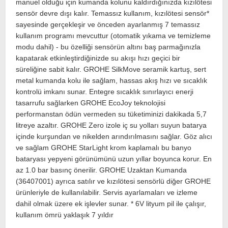
manuel olduğu için kumanda kolunu kaldırdığınızda kızılötesi
sensör devre dışı kalır. Temassız kullanım, kızılötesi sensör*
sayesinde gerçekleşir ve önceden ayarlanmış 7 temassız
kullanım programı mevcuttur (otomatik yıkama ve temizleme
modu dahil) - bu özelliği sensörün altını baş parmağınızla
kapatarak etkinleştirdiğinizde su akışı hızı geçici bir
süreliğine sabit kalır. GROHE SilkMove seramik kartuş, sert
metal kumanda kolu ile sağlam, hassas akış hızı ve sıcaklık
kontrolü imkanı sunar. Entegre sıcaklık sınırlayıcı enerji
tasarrufu sağlarken GROHE EcoJoy teknolojisi
performanstan ödün vermeden su tüketiminizi dakikada 5,7
litreye azaltır. GROHE Zero izole iç su yolları suyun batarya
içinde kurşundan ve nikelden arındırılmasını sağlar. Göz alıcı
ve sağlam GROHE StarLight krom kaplamalı bu banyo
bataryası yepyeni görünümünü uzun yıllar boyunca korur. En
az 1.0 bar basınç önerilir. GROHE Uzaktan Kumanda
(36407001) ayrıca satılır ve kızılötesi sensörlü diğer GROHE
ürünleriyle de kullanılabilir. Servis ayarlamaları ve izleme
dahil olmak üzere ek işlevler sunar. * 6V lityum pil ile çalışır,
kullanım ömrü yaklaşık 7 yıldır