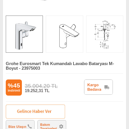
Grohe Eurosmart Tek Kumandalı Lavabo Bataryası M-
Boyut - 23975003
%45
35.004,20
TL
19.252,31
TL
indirimli