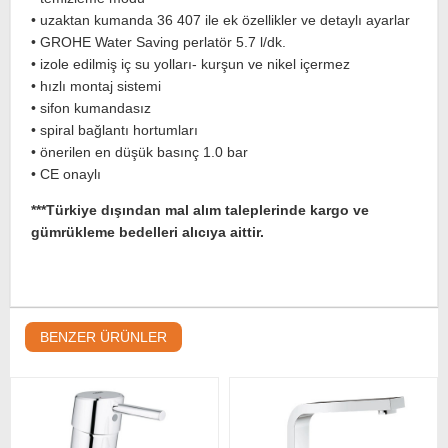
• uzaktan kumanda 36 407 ile ek özellikler ve detaylı ayarlar
• GROHE Water Saving perlatör 5.7 l/dk.
• izole edilmiş iç su yolları- kurşun ve nikel içermez
• hızlı montaj sistemi
• sifon kumandasız
• spiral bağlantı hortumları
• önerilen en düşük basınç 1.0 bar
• CE onaylı
***Türkiye dışından mal alım taleplerinde kargo ve
gümrükleme bedelleri alıcıya aittir.
BENZER ÜRÜNLER