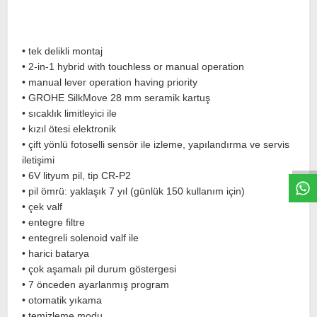
• tek delikli montaj
• 2-in-1 hybrid with touchless or manual operation
• manual lever operation having priority
• GROHE SilkMove 28 mm seramik kartuş
• sıcaklık limitleyici ile
W
h
t
s
a
p
p
D
e
s
e
H
a
t
t
• kızıl ötesi elektronik
• çift yönlü fotoselli sensör ile izleme, yapılandırma ve servis
iletişimi
• 6V lityum pil, tip CR-P2
• pil ömrü: yaklaşık 7 yıl (günlük 150 kullanım için)
• çek valf
• entegre filtre
• entegreli solenoid valf ile
• harici batarya
• çok aşamalı pil durum göstergesi
• 7 önceden ayarlanmış program
• otomatik yıkama
• temizleme modu