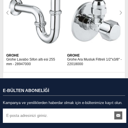
GROHE
GROHE
Grohe Lavabo Sifon altı esi 255
Grohe Ara Musluk Filtreli 1/2"x3/8" -
mm - 28947000
22018000
E-BÜLTEN ABONELİĞİ
Kampanya ve yeniliklerden haberdar olmak için e-bültenimize kayıt olun.