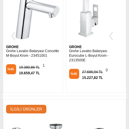
GROHE
GROHE
Grohe Lavabo Bataryası Concetto
Grohe Lavabo Bataryası
M-Boyut Krom - 23451001
Eurocube L-Boyut Krom -
2313500E
1
19.380,86 TL
%45
0
27.686,94 TL
10.659,47 TL
%45
15.227,82 TL
İLGILI ÜRÜNLER