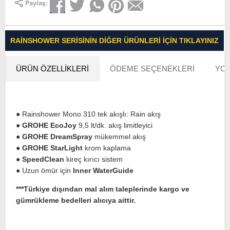
RAINSHOWER SERISININ DIĞER ÜRÜNLERI İÇIN TIKLAYINIZ
ÜRÜN ÖZELLIKLERI
ÖDEME SEÇENEKLERI
YOR
● Rainshower Mono 310 tek akışlı: Rain akış
●
GROHE EcoJoy
9,5 lt/dk. akış limitleyici
●
GROHE DreamSpray
mükemmel akış
●
GROHE StarLight
krom kaplama
●
SpeedClean
kireç kırıcı sistem
● Uzun ömür için
Inner WaterGuide
***Türkiye dışından mal alım taleplerinde kargo ve
gümrükleme bedelleri alıcıya aittir.