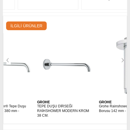
İLGILI ÜRÜNLER
GROHE
GROHE
TEPE DUŞU DİRSEĞİ
Grohe Rainshower Tavan İniş
RAİHSHOWER MODERN KROM
Borusu 142 mm - 28724000
38 CM.