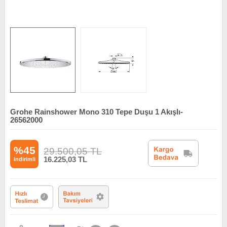
Grohe Rainshower Mono 310 Tepe Duşu 1 Akışlı-
26562000
%45
29.500,05
TL
16.225,03
TL
indirimli