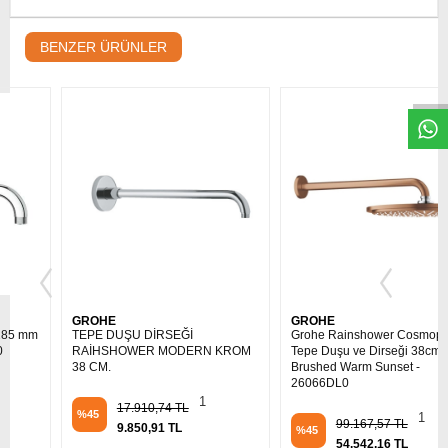
W
h
t
s
a
p
p
D
e
s
e
H
a
t
t
BENZER ÜRÜNLER
GROHE
GROHE
TEPE DUŞU DİRSEĞİ
Grohe Rainshower Cosmopolitan
RAİHSHOWER MODERN KROM
Tepe Duşu ve Dirseği 38cm
38 CM.
Brushed Warm Sunset -
26066DL0
1
17.910,74 TL
%45
1
99.167,57 TL
9.850,91 TL
%45
54.542,16 TL