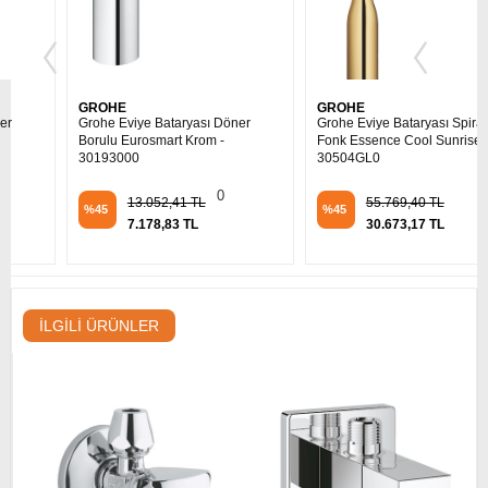
GROHE
GROHE
Grohe Eviye Bataryası Döner
Grohe Eviye Bataryası Spiralli 2
Borulu Eurosmart Krom -
Fonk Essence Cool Sunrise –
30193000
30504GL0
0
13.052,41 TL
55.769,40 TL
%45
%45
7.178,83 TL
30.673,17 TL
İLGILI ÜRÜNLER