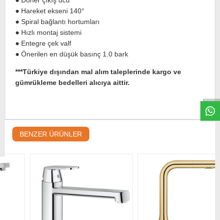
● Hareket ekseni 140°
● Spiral bağlantı hortumları
● Hızlı montaj sistemi
● Entegre çek valf
● Önerilen en düşük basınç 1.0 bark
W
h
t
s
a
p
p
D
e
s
e
H
a
t
t
***Türkiye dışından mal alım taleplerinde kargo ve
gümrükleme bedelleri alıcıya aittir.
BENZER ÜRÜNLER