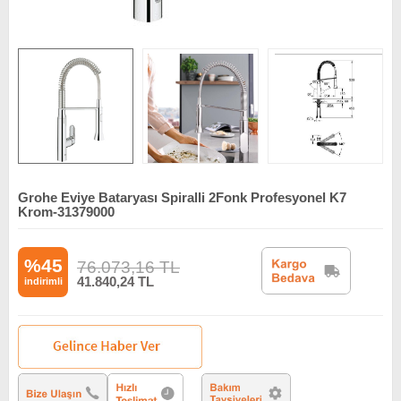
Grohe Eviye Bataryası Spiralli 2Fonk Profesyonel K7
Krom-31379000
%45
76.073,16
TL
41.840,24
TL
indirimli