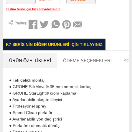
Teslim tarihi için bizi arayabilirsiniz.
K7 SERISININ DIĞER ÜRÜNLERI İÇIN TIKLAYINIZ
ÜRÜN ÖZELLIKLERI
ÖDEME SEÇENEKLERI
YOR
● Tek delikli montaj
● GROHE SilkMove® 35 mm seramik kartuş
● GROHE StarLight® krom kaplama
● Ayarlanabilir akış limitleyici
● Profesyonel sprey
● Speed Clean perlatör
● Ayarlanabilir yön değiştirici
● Perlatöre otomatik dönüş
● Döner çıkış ucu