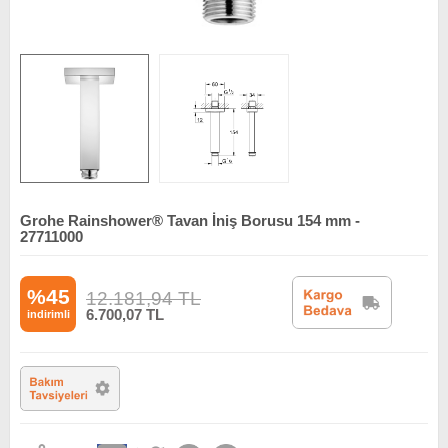
Grohe Rainshower® Tavan İniş Borusu 154 mm -
27711000
%45
12.181,94
TL
6.700,07
TL
indirimli