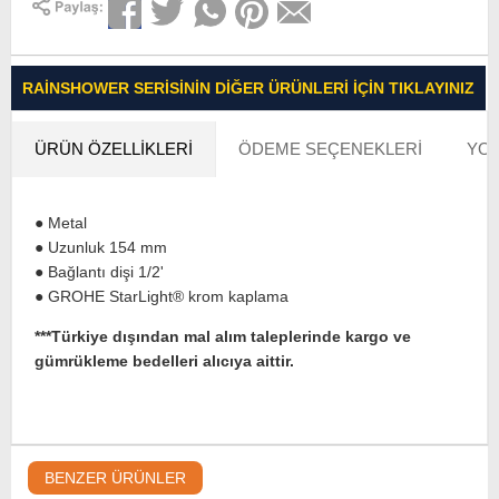
RAINSHOWER SERISININ DIĞER ÜRÜNLERI İÇIN TIKLAYINIZ
ÜRÜN ÖZELLIKLERI
ÖDEME SEÇENEKLERI
YOR
● Metal
● Uzunluk 154 mm
● Bağlantı dişi 1/2'
● GROHE StarLight® krom kaplama
***Türkiye dışından mal alım taleplerinde kargo ve
gümrükleme bedelleri alıcıya aittir.
BENZER ÜRÜNLER