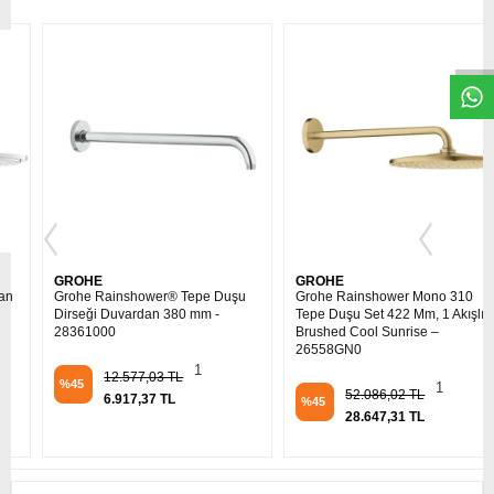
W
h
t
s
a
p
p
D
e
s
e
H
a
t
t
GROHE
GROHE
Grohe Rainshower® Tepe Duşu
Grohe Rainshower Mono 310
Dirseği Duvardan 380 mm -
Tepe Duşu Set 422 Mm, 1 Akışlı
28361000
Brushed Cool Sunrise –
26558GN0
1
12.577,03 TL
%45
1
52.086,02 TL
6.917,37 TL
%45
28.647,31 TL