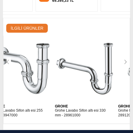
69.395,33 TL
İLGILI ÜRÜNLER
GROHE
GROHE
Grohe Lavabo Sifon altı esi 330
Grohe Lavabo Sifonu 330 mm -
mm - 28961000
28912000