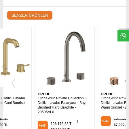
W
h
t
s
a
p
p
D
e
s
e
H
a
t
t
BENZER ÜRÜNLER
GROHE
GROHE
Grohe Atrio Private Collection 3
Grohe Atrio Private Collection 3
Delikli Lavabo Bataryası L Boyut
Delikli Lavabo Bataryası L Boyut
Brushed Hard Graphite -
Warm Sunset - 20595DA0
20595AL0
1
121.822,53 TL
%45
1
126.173,33 TL
67.002,39 TL
%45