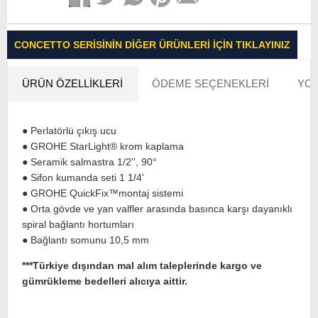
CONCETTO SERISININ DIĞER ÜRÜNLERI İÇIN TIKLAYINIZ
ÜRÜN ÖZELLIKLERI
ÖDEME SEÇENEKLERI
YOR
● Perlatörlü çıkış ucu
● GROHE StarLight® krom kaplama
● Seramik salmastra 1/2'', 90°
● Sifon kumanda seti 1 1/4'
● GROHE QuickFix™montaj sistemi
● Orta gövde ve yan valfler arasında basınca karşı dayanıklı
spiral bağlantı hortumları
● Bağlantı somunu 10,5 mm
***Türkiye dışından mal alım taleplerinde kargo ve
gümrükleme bedelleri alıcıya aittir.