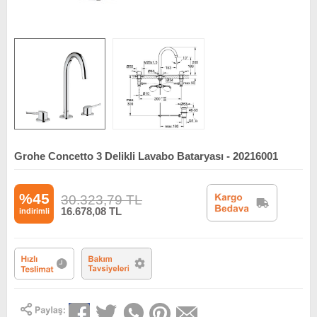
Grohe Concetto 3 Delikli Lavabo Bataryası - 20216001
%45
30.323,79
TL
16.678,08
TL
indirimli