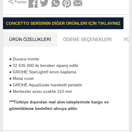
CONCETTO SERISININ DIĞER ÜRÜNLERI İÇIN TIKLAYINIZ
ÜRÜN ÖZELLIKLERI
ÖDEME SEÇENEKLERI
YOR
● Duvara monte
● 32 635 000 ile beraber sipariş edilir
● GROHE StarLight® krom kaplama
● Metal rozet
● GROHE AquaGuide hareketli perlatör
● Merkezler arası uzaklık 110 mm
***Türkiye dışından mal alım taleplerinde kargo ve
gümrükleme bedelleri alıcıya aittir.