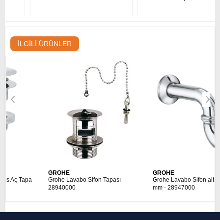
İLGILI ÜRÜNLER
GROHE
GROHE
Grohe Lavabo Sifon Tapası -
Grohe Lavabo Sifon altı esi 255
28940000
mm - 28947000