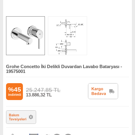
Grohe Concetto İki Delikli Duvardan Lavabo Bataryası -
19575001
%45
25.247,85
TL
13.886,32
TL
indirimli