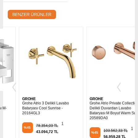
BENZER ÜRÜNLER
GROHE
GROHE
Grohe Atrio 3 Delikli Lavabo
Grohe Atrio Private Collection 3
Bataryası Cool Sunrise -
Delikli Duvardan Lavabo
20164GL3
Bataryası M Boyut Warm Sunset -
20589DA0
1
78.354,03 TL
%45
1
103.562,33 TL
43.094,72 TL
%45
56.959,28 TL