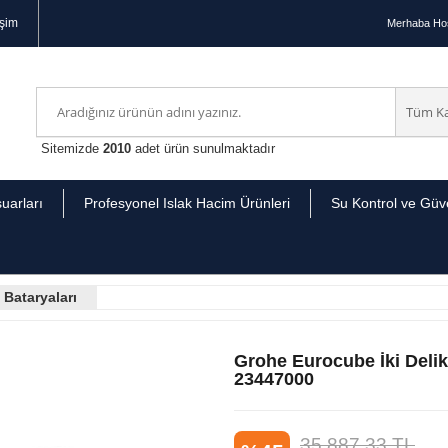
işim
Merhaba
Hoş
Sitemizde
2010
adet ürün sunulmaktadır
uarları
Profesyonel Islak Hacim Ürünleri
Su Kontrol ve Güve
Bataryaları
Grohe Eurocube İki Deli
23447000
35.887,33
TL