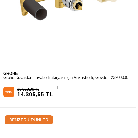
GROHE
Grohe Duvardan Lavabo Bataryası İçin Ankastre İç Gövde - 23200000
1
26.010,09 TL
%45
14.305,55 TL
BENZER ÜRÜNLER