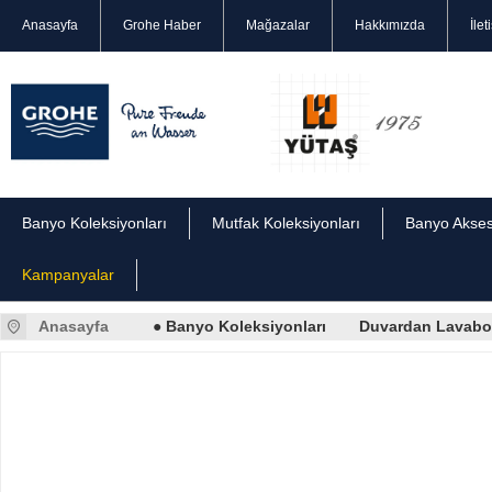
Anasayfa
Grohe Haber
Mağazalar
Hakkımızda
İlet
Banyo Koleksiyonları
Mutfak Koleksiyonları
Banyo Akses
Kampanyalar
Anasayfa
● Banyo Koleksiyonları
Duvardan Lavabo 