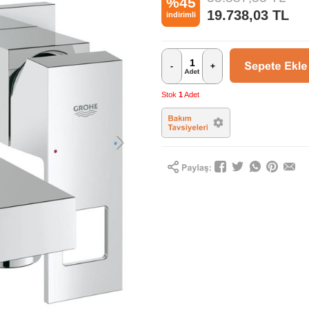
%45
19.738,03
TL
indirimli
-
+
Stok
1
Adet