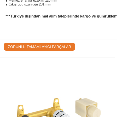
● Merkezler arası uzaklık 110 mm
● Çıkış ucu uzunluğu 231 mm
***Türkiye dışından mal alım taleplerinde kargo ve gümrükleme b
ZORUNLU TAMAMLAYICI PARÇALAR