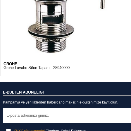
GROHE
Grohe Lavabo Sifon Tapası - 28940000
E-BÜLTEN ABONELİĞİ
Kampanya ve yeniliklerden haberdar olmak için e-bültenimize kayıt olun.