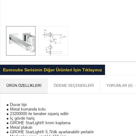
Eurocube Serisinin Diğer Ürünleri İçin Tıklayınız
ÜRÜN ÖZELLIKLERI
ÖDEME SEÇENEKLERI
YORUMLAR (0)
● Duvar tipi
● Metal kumanda kolu
● 23200000 ile beraber sipariş edilir
● İç gövde hariç
● GROHE StarLight® krom kaplama
● Metal plakalı
● GROHE StarLight® 5.7l/dk ayarlanabilir perlatör