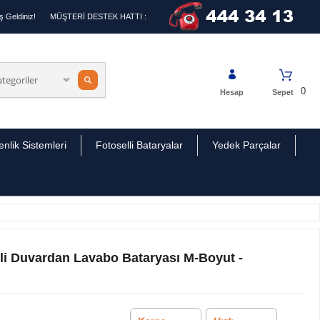
 Geldiniz!
MÜŞTERİ DESTEK HATTI :
0
Hesap
Sepet
nlik Sistemleri
Fotoselli Bataryalar
Yedek Parçalar
kli Duvardan Lavabo Bataryası M-Boyut -