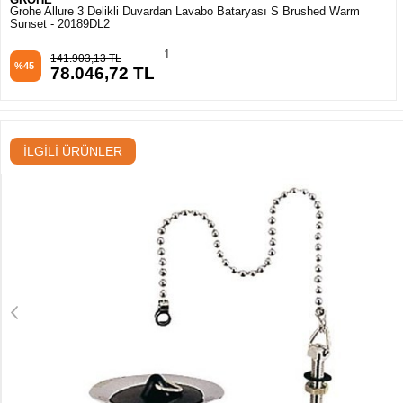
Grohe Allure 3 Delikli Duvardan Lavabo Bataryası S Brushed Warm
Sunset - 20189DL2
1
141.903,13 TL
%45
78.046,72 TL
İLGILI ÜRÜNLER