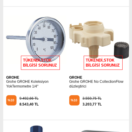
TÜKENDİ,STOK
TÜKENDİ,STOK
BİLGİSİ SORUNUZ
BİLGİSİ SORUNUZ
GROHE
GROHE
Grohe GROHE Koleksiyon
Grohe GROHE No CollectionFlow
YokTermometre 1/4"
düzleştirici
9.492,66 TL
3.559,75 TL
%10
%10
8.543,40 TL
3.203,77 TL