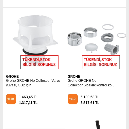
TÜKENDİ,STOK
TÜKENDİ,STOK
BİLGİSİ SORUNUZ
BİLGİSİ SORUNUZ
GROHE
GROHE
Grohe GROHE No CollectionValve
Grohe GROHE No
yuvası, GD2 için
CollectionSıcaklık kontrol kolu
1.463,45 TL
6.130,68 TL
%10
%10
1.317,11 TL
5.517,61 TL