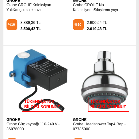
GROHE
GROHE
Grohe GROHE Koleksiyon
Grohe GROHE No
YokKarıştırma cihazı
KoleksiyonuSıkıştırma yayı
3.889,36 TL
2.900,54 TL
%10
%10
3.500,42 TL
2.610,48 TL
TÜKENDİ,STOK
TÜKENDİ,STOK
BİLGİSİ SORUNUZ
BİLGİSİ SORUNUZ
GROHE
GROHE
Grohe Güç kaynağı 110-240 V -
Grohe Headshower Top4 Rep -
36078000
07785000