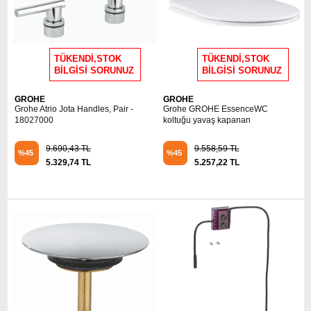
TÜKENDİ,STOK
TÜKENDİ,STOK
BİLGİSİ SORUNUZ
BİLGİSİ SORUNUZ
GROHE
GROHE
Grohe Atrio Jota Handles, Pair -
Grohe GROHE EssenceWC
18027000
koltuğu yavaş kapanan
9.690,43 TL
9.558,59 TL
%45
%45
5.329,74 TL
5.257,22 TL