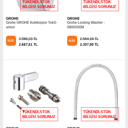
TÜKENDİ,STOK
TÜKENDİ,STOK
BİLGİSİ SORUNUZ
BİLGİSİ SORUNUZ
GROHE
GROHE
Grohe GROHE Koleksiyon YokS-
Grohe Locking Washer -
union
0806500M
2.986,23 TL
2.564,34 TL
%10
%10
2.687,61 TL
2.307,90 TL
TÜKENDİ,STOK
TÜKENDİ,STOK
BİLGİSİ SORUNUZ
BİLGİSİ SORUNUZ