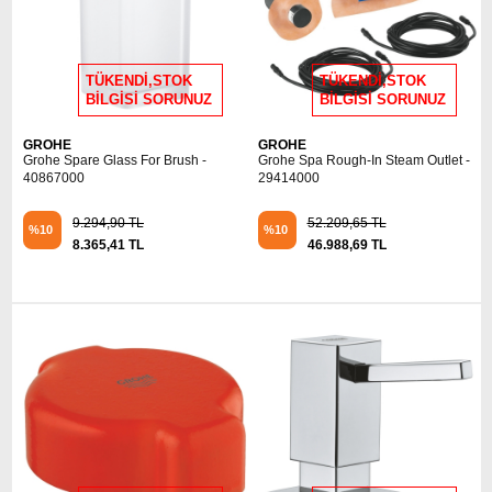
TÜKENDİ,STOK
TÜKENDİ,STOK
BİLGİSİ SORUNUZ
BİLGİSİ SORUNUZ
GROHE
GROHE
Grohe Spare Glass For Brush -
Grohe Spa Rough-In Steam Outlet -
40867000
29414000
9.294,90 TL
52.209,65 TL
%10
%10
8.365,41 TL
46.988,69 TL