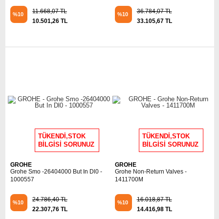
11.668,07 TL
36.784,07 TL
%10
%10
10.501,26 TL
33.105,67 TL
TÜKENDİ,STOK
TÜKENDİ,STOK
BİLGİSİ SORUNUZ
BİLGİSİ SORUNUZ
GROHE
GROHE
Grohe Smo -26404000 But In Dl0 -
Grohe Non-Return Valves -
1000557
1411700M
24.786,40 TL
16.018,87 TL
%10
%10
22.307,76 TL
14.416,98 TL