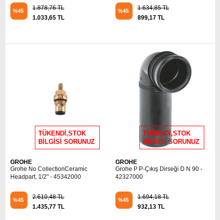
1.878,76 TL
1.634,85 TL
%45
%45
1.033,65 TL
899,17 TL
TÜKENDİ,STOK
TÜKENDİ,STOK
BİLGİSİ SORUNUZ
BİLGİSİ SORUNUZ
GROHE
GROHE
Grohe No CollectionCeramic
Grohe P P-Çıkış Dirseği D N 90 -
Headpart, 1/2" - 45342000
42327000
2.610,48 TL
1.694,18 TL
%45
%45
1.435,77 TL
932,13 TL