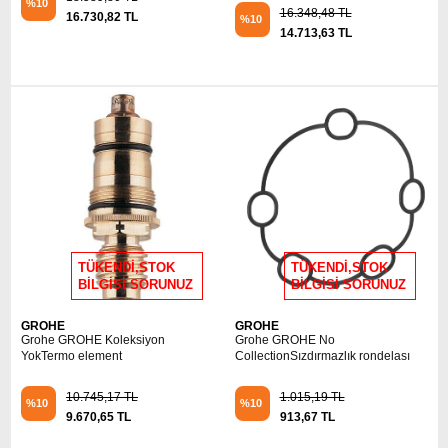
%10
16.348,48 TL
16.730,82 TL
%10
14.713,63 TL
TÜKENDİ,STOK
TÜKENDİ,STOK
BİLGİSİ SORUNUZ
BİLGİSİ SORUNUZ
GROHE
GROHE
Grohe GROHE Koleksiyon
Grohe GROHE No
YokTermo element
CollectionSızdırmazlık rondelası
10.745,17 TL
1.015,19 TL
%10
%10
9.670,65 TL
913,67 TL