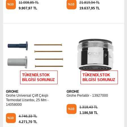
11.008,85 TL
21.819,94 TL
%10
%10
9.907,97 TL
19.637,95 TL
TÜKENDİ,STOK
TÜKENDİ,STOK
BİLGİSİ SORUNUZ
BİLGİSİ SORUNUZ
GROHE
GROHE
Grohe Universal Çiift Çıkışlı
Grohe Perlatör - 13927000
Termostat Uzantısı, 25 Mm -
14058000
1.318,43 TL
%10
1.186,58 TL
4.746,33 TL
%10
4.271,70 TL