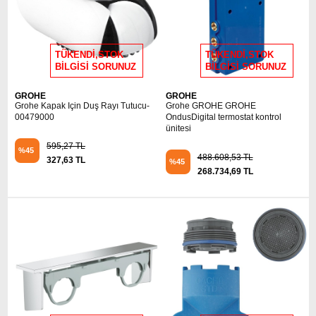
TÜKENDİ,STOK
TÜKENDİ,STOK
BİLGİSİ SORUNUZ
BİLGİSİ SORUNUZ
GROHE
GROHE
Grohe Kapak Için Duş Rayı Tutucu-
Grohe GROHE GROHE
00479000
OndusDigital termostat kontrol
ünitesi
595,27 TL
%45
488.608,53 TL
327,63 TL
%45
268.734,69 TL