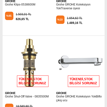
GROHE
GROHE
Grohe Klips-0538600M
Grohe GROHE Koleksiyon
YokTraverse üyesi
1.503,01 TL
%45
1.654,62 TL
826,65 TL
%10
1.489,16 TL
TÜKENDİ,STOK
TÜKENDİ,STOK
BİLGİSİ SORUNUZ
BİLGİSİ SORUNUZ
GROHE
GROHE
Grohe Shut-Off Valve - 0835500M
Grohe GROHE Koleksiyon YokBiflo
çıkış ucu
18.589,80 TL