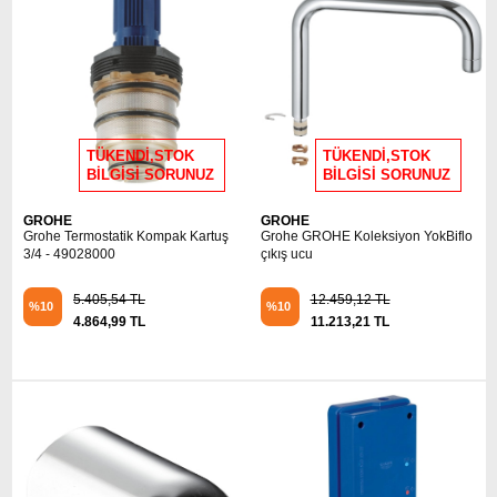
TÜKENDİ,STOK
TÜKENDİ,STOK
BİLGİSİ SORUNUZ
BİLGİSİ SORUNUZ
GROHE
GROHE
Grohe Termostatik Kompak Kartuş
Grohe GROHE Koleksiyon YokBiflo
3/4 - 49028000
çıkış ucu
5.405,54 TL
12.459,12 TL
%10
%10
4.864,99 TL
11.213,21 TL