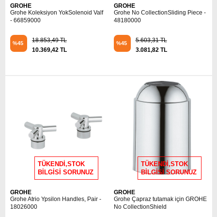
GROHE
GROHE
Grohe Koleksiyon YokSolenoid Valf
Grohe No CollectionSliding Piece -
- 66859000
48180000
18.853,49 TL
5.603,31 TL
%45
%45
10.369,42 TL
3.081,82 TL
TÜKENDİ,STOK
TÜKENDİ,STOK
BİLGİSİ SORUNUZ
BİLGİSİ SORUNUZ
GROHE
GROHE
Grohe Atrio Ypsilon Handles, Pair -
Grohe Çapraz tutamak için GROHE
18026000
No CollectionShield