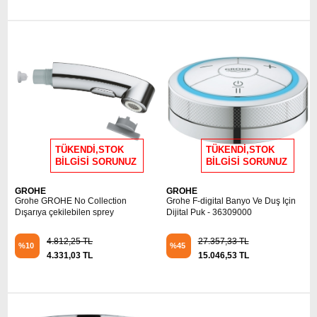
TÜKENDİ,STOK
TÜKENDİ,STOK
BİLGİSİ SORUNUZ
BİLGİSİ SORUNUZ
GROHE
GROHE
Grohe GROHE No Collection
Grohe F-digital Banyo Ve Duş Için
Dışarıya çekilebilen sprey
Dijital Puk - 36309000
4.812,25 TL
27.357,33 TL
%10
%45
4.331,03 TL
15.046,53 TL