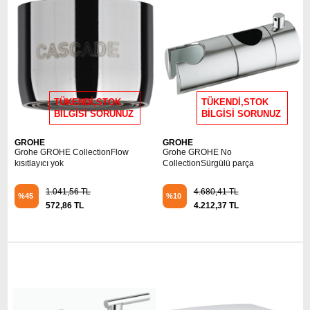
TÜKENDİ,STOK
TÜKENDİ,STOK
BİLGİSİ SORUNUZ
BİLGİSİ SORUNUZ
GROHE
GROHE
Grohe GROHE CollectionFlow
Grohe GROHE No
kısıtlayıcı yok
CollectionSürgülü parça
1.041,56 TL
4.680,41 TL
%45
%10
572,86 TL
4.212,37 TL