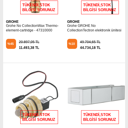
TÜKENDİ,STOK
TÜKENDİ,STOK
BİLGİSİ SORUNUZ
BİLGİSİ SORUNUZ
GROHE
GROHE
Grohe No CollectionWax Thermo-
Grohe GROHE No
element-cartridge - 47310000
CollectionTectron elektronik ünitesi
20.897,05 TL
49.704,65 TL
%45
%10
11.493,38 TL
44.734,18 TL
TÜKENDİ,STOK
TÜKENDİ,STOK
BİLGİSİ SORUNUZ
BİLGİSİ SORUNUZ