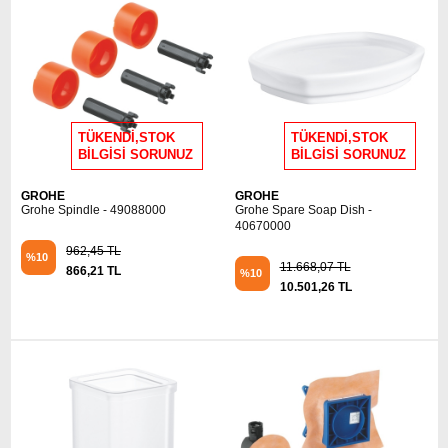
TÜKENDİ,STOK
TÜKENDİ,STOK
BİLGİSİ SORUNUZ
BİLGİSİ SORUNUZ
GROHE
GROHE
Grohe Spindle - 49088000
Grohe Spare Soap Dish -
40670000
962,45 TL
%10
11.668,07 TL
866,21 TL
%10
10.501,26 TL