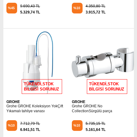
9.690,43 TL
4.350,80 TL
%45
%10
5.329,74 TL
3.915,72 TL
TÜKENDİ,STOK
TÜKENDİ,STOK
BİLGİSİ SORUNUZ
BİLGİSİ SORUNUZ
GROHE
GROHE
Grohe GROHE Koleksiyon YokÇift
Grohe GROHE No
Yıkamalı tahliye vanası
CollectionSürgülü parça
7.712,79 TL
5.735,15 TL
%10
%10
6.941,51 TL
5.161,64 TL