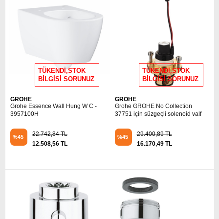
TÜKENDİ,STOK
TÜKENDİ,STOK
BİLGİSİ SORUNUZ
BİLGİSİ SORUNUZ
GROHE
GROHE
Grohe Essence Wall Hung W C -
Grohe GROHE No Collection
3957100H
37751 için süzgeçli solenoid valf
22.742,84 TL
29.400,89 TL
%45
%45
12.508,56 TL
16.170,49 TL