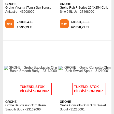
GROHE
GROHE
Grohe Yıkama (Temiz Su) Borusu,
Grohe Rsh F-Series 254X254 Ceil.
Ankastre - 43908000
Shw 9,5L Us - 27468000
2.900,54 TL
68.953,66 TL
%45
%10
1.595,29 TL
62.058,29 TL
TÜKENDİ,STOK
TÜKENDİ,STOK
BİLGİSİ SORUNUZ
BİLGİSİ SORUNUZ
GROHE
GROHE
Grohe Bauclassic Ohm Basin
Grohe Concetto Ohm Sink Swivel
Smooth Body - 23162000
Spout - 31210001