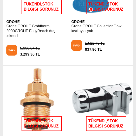
TÜKENDİ,STOK
TÜKENDİ,STOK
BİLGİSİ SORUNUZ
BİLGİSİ SORUNUZ
GROHE
GROHE
Grohe GROHE Grohtherm
Grohe GROHE CollectionFlow
2000GROHE EasyReach duş
kısıtlayıcı yok
teknesi
1.522,78 TL
%45
5.998,84 TL
837,86 TL
%45
3.299,36 TL
TÜKENDİ,STOK
TÜKENDİ,STOK
BİLGİSİ SORUNUZ
BİLGİSİ SORUNUZ