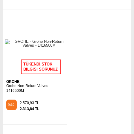
TÜKENDİ,STOK
BİLGİSİ SORUNUZ
GROHE
Grohe Non-Return Valves -
1416500M
2.570,93 TL
%10
2.313,84 TL