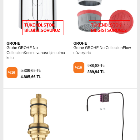
TÜKENDİ,STOK
TÜKENDİ,STOK
BİLGİSİ SORUNUZ
BİLGİSİ SORUNUZ
GROHE
GROHE
Grohe GROHE No
Grohe GROHE No CollectionFlow
CollectionKesme vanası için tutma
düzleştirici
kolu
988,82 TL
%10
5.339,62 TL
889,94 TL
%10
4.805,66 TL