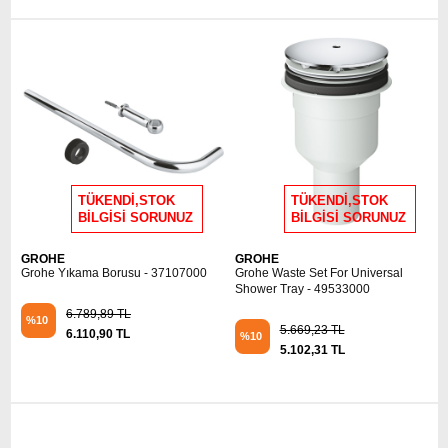
TÜKENDİ,STOK
TÜKENDİ,STOK
BİLGİSİ SORUNUZ
BİLGİSİ SORUNUZ
GROHE
GROHE
Grohe Yıkama Borusu - 37107000
Grohe Waste Set For Universal
Shower Tray - 49533000
6.789,89 TL
%10
5.669,23 TL
6.110,90 TL
%10
5.102,31 TL