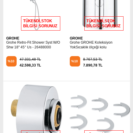
TÜKENDİ,STOK
TÜKENDİ,STOK
BİLGİSİ SORUNUZ
BİLGİSİ SORUNUZ
GROHE
GROHE
Grohe Retro-Fit Shower Syst W/O
Grohe GROHE Koleksiyon
Shw 18" 45° Us - 26488000
YokSıcaklık ölçeği kolu
47.331,48 TL
8.767,53 TL
%10
%10
42.598,33 TL
7.890,78 TL