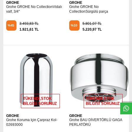
GROHE
GROHE
Grohe GROHE No CollectionVidalı
Grohe GROHE No
valf, 3/4"
CollectionSürgülü parça
3.493,83 TL
5.801,07 TL
%45
%10
1.921,61 TL
5.220,97 TL
W
h
t
s
a
p
p
D
e
s
e
H
a
t
t
TÜKENDİ,STOK
TÜKENDİ,STOK
BİLGİSİ SORUNUZ
BİLGİSİ SORUNUZ
GROHE
GROHE
Grohe Koruma Için Çarpraz Kol-
Grohe BAU DİVERTÖRLÜ GAGA
02693000
PERLATÖRÜ